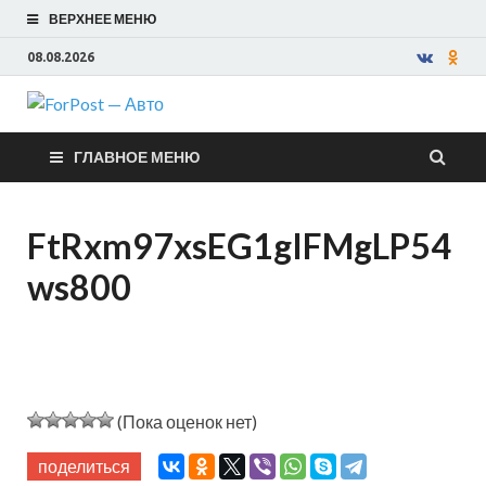
ВЕРХНЕЕ МЕНЮ
08.08.2026
ForPost —
ГЛАВНОЕ МЕНЮ
Авто
FtRxm97xsEG1gIFMgLP54
ws800
(Пока оценок нет)
поделиться