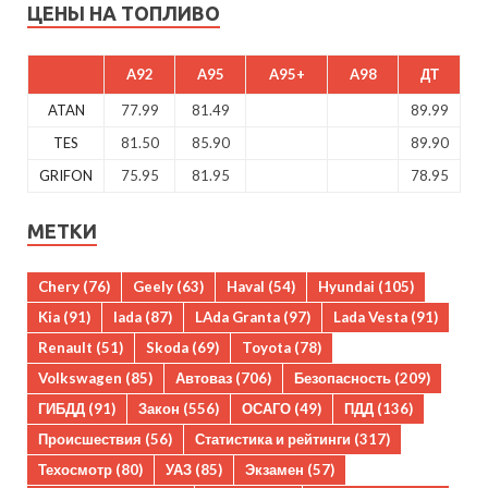
ЦЕНЫ НА ТОПЛИВО
A92
A95
A95+
A98
ДТ
ATAN
77.99
81.49
89.99
TES
81.50
85.90
89.90
GRIFON
75.95
81.95
78.95
МЕТКИ
Chery
(76)
Geely
(63)
Haval
(54)
Hyundai
(105)
Kia
(91)
lada
(87)
LAda Granta
(97)
Lada Vesta
(91)
Renault
(51)
Skoda
(69)
Toyota
(78)
Volkswagen
(85)
Автоваз
(706)
Безопасность
(209)
ГИБДД
(91)
Закон
(556)
ОСАГО
(49)
ПДД
(136)
Происшествия
(56)
Статистика и рейтинги
(317)
Техосмотр
(80)
УАЗ
(85)
Экзамен
(57)