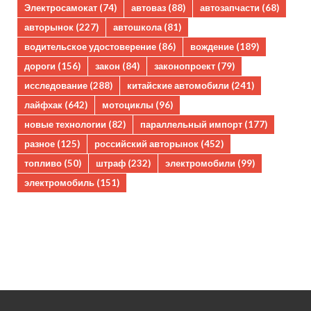
Электросамокат
(74)
автоваз
(88)
автозапчасти
(68)
авторынок
(227)
автошкола
(81)
водительское удостоверение
(86)
вождение
(189)
дороги
(156)
закон
(84)
законопроект
(79)
исследование
(288)
китайские автомобили
(241)
лайфхак
(642)
мотоциклы
(96)
новые технологии
(82)
параллельный импорт
(177)
разное
(125)
российский авторынок
(452)
топливо
(50)
штраф
(232)
электромобили
(99)
электромобиль
(151)