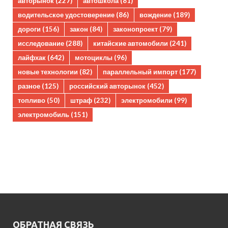
авторынок
(227)
автошкола
(81)
водительское удостоверение
(86)
вождение
(189)
дороги
(156)
закон
(84)
законопроект
(79)
исследование
(288)
китайские автомобили
(241)
лайфхак
(642)
мотоциклы
(96)
новые технологии
(82)
параллельный импорт
(177)
разное
(125)
российский авторынок
(452)
топливо
(50)
штраф
(232)
электромобили
(99)
электромобиль
(151)
ОБРАТНАЯ СВЯЗЬ