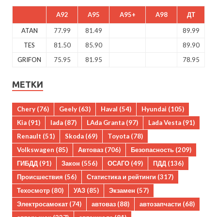
A92
A95
A95+
A98
ДТ
ATAN
77.99
81.49
89.99
TES
81.50
85.90
89.90
GRIFON
75.95
81.95
78.95
МЕТКИ
Chery
(76)
Geely
(63)
Haval
(54)
Hyundai
(105)
Kia
(91)
lada
(87)
LAda Granta
(97)
Lada Vesta
(91)
Renault
(51)
Skoda
(69)
Toyota
(78)
Volkswagen
(85)
Автоваз
(706)
Безопасность
(209)
ГИБДД
(91)
Закон
(556)
ОСАГО
(49)
ПДД
(136)
Происшествия
(56)
Статистика и рейтинги
(317)
Техосмотр
(80)
УАЗ
(85)
Экзамен
(57)
Электросамокат
(74)
автоваз
(88)
автозапчасти
(68)