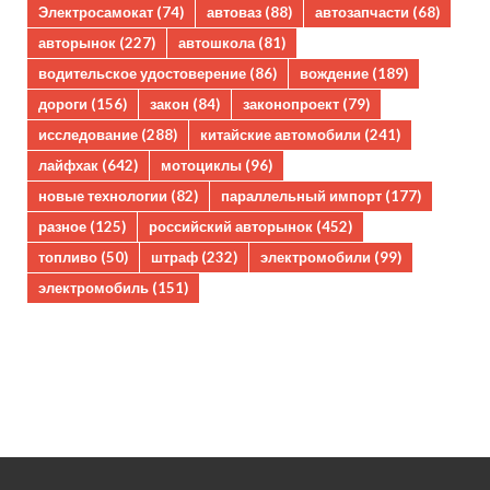
Электросамокат
(74)
автоваз
(88)
автозапчасти
(68)
авторынок
(227)
автошкола
(81)
водительское удостоверение
(86)
вождение
(189)
дороги
(156)
закон
(84)
законопроект
(79)
исследование
(288)
китайские автомобили
(241)
лайфхак
(642)
мотоциклы
(96)
новые технологии
(82)
параллельный импорт
(177)
разное
(125)
российский авторынок
(452)
топливо
(50)
штраф
(232)
электромобили
(99)
электромобиль
(151)