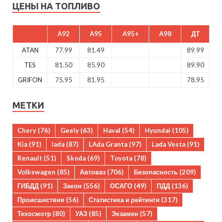
ЦЕНЫ НА ТОПЛИВО
A92
A95
A95+
A98
ДТ
ATAN
77.99
81.49
89.99
TES
81.50
85.90
89.90
GRIFON
75.95
81.95
78.95
МЕТКИ
Chery
(76)
Geely
(63)
Haval
(54)
Hyundai
(105)
Kia
(91)
lada
(87)
LAda Granta
(97)
Lada Vesta
(91)
Renault
(51)
Skoda
(69)
Toyota
(78)
Volkswagen
(85)
Автоваз
(706)
Безопасность
(209)
ГИБДД
(91)
Закон
(556)
ОСАГО
(49)
ПДД
(136)
Происшествия
(56)
Статистика и рейтинги
(317)
Техосмотр
(80)
УАЗ
(85)
Экзамен
(57)