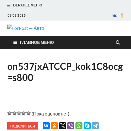
ВЕРХНЕЕ МЕНЮ
08.08.2026
ForPost —
ГЛАВНОЕ МЕНЮ
Авто
on537jxATCCP_kok1C8ocg
=s800
(Пока оценок нет)
поделиться