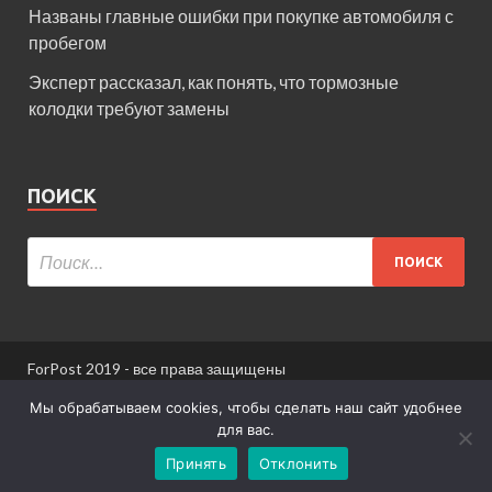
Названы главные ошибки при покупке автомобиля с
пробегом
Эксперт рассказал, как понять, что тормозные
колодки требуют замены
ПОИСК
ForPost 2019 - все права защищены
При использовании материалов сайта ссылка
Мы обрабатываем cookies, чтобы сделать наш сайт удобнее
обязательна.
для вас.
Принять
Отклонить
Информация для пользователей сайта