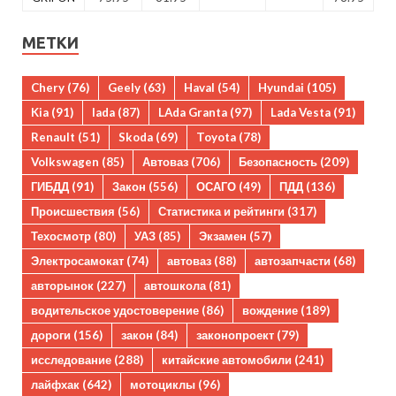
МЕТКИ
Chery
(76)
Geely
(63)
Haval
(54)
Hyundai
(105)
Kia
(91)
lada
(87)
LAda Granta
(97)
Lada Vesta
(91)
Renault
(51)
Skoda
(69)
Toyota
(78)
Volkswagen
(85)
Автоваз
(706)
Безопасность
(209)
ГИБДД
(91)
Закон
(556)
ОСАГО
(49)
ПДД
(136)
Происшествия
(56)
Статистика и рейтинги
(317)
Техосмотр
(80)
УАЗ
(85)
Экзамен
(57)
Электросамокат
(74)
автоваз
(88)
автозапчасти
(68)
авторынок
(227)
автошкола
(81)
водительское удостоверение
(86)
вождение
(189)
дороги
(156)
закон
(84)
законопроект
(79)
исследование
(288)
китайские автомобили
(241)
лайфхак
(642)
мотоциклы
(96)