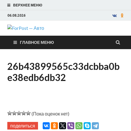
ВЕРХНЕЕ МЕНЮ
06.08.2026
ForPost —
ГЛАВНОЕ МЕНЮ
Авто
26b43899565c33dcbba0b
e38edb6db32
(Пока оценок нет)
поделиться