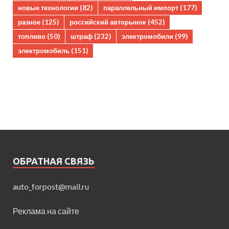
новые технологии
(82)
параллельный импорт
(177)
разное
(125)
российский авторынок
(452)
топливо
(50)
штраф
(232)
электромобили
(99)
электромобиль
(151)
ОБРАТНАЯ СВЯЗЬ
auto_forpost@mail.ru
Реклама на сайте