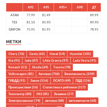
A92
A95
A95+
A98
ДТ
ATAN
77.99
81.49
89.99
TES
81.50
85.90
89.90
GRIFON
75.95
81.95
78.95
МЕТКИ
Chery
(76)
Geely
(63)
Haval
(54)
Hyundai
(105)
Kia
(91)
lada
(87)
LAda Granta
(97)
Lada Vesta
(91)
Renault
(51)
Skoda
(69)
Toyota
(78)
Volkswagen
(85)
Автоваз
(706)
Безопасность
(209)
ГИБДД
(91)
Закон
(556)
ОСАГО
(49)
ПДД
(136)
Происшествия
(56)
Статистика и рейтинги
(317)
Техосмотр
(80)
УАЗ
(85)
Экзамен
(57)
Электросамокат
(74)
автоваз
(88)
автозапчасти
(68)