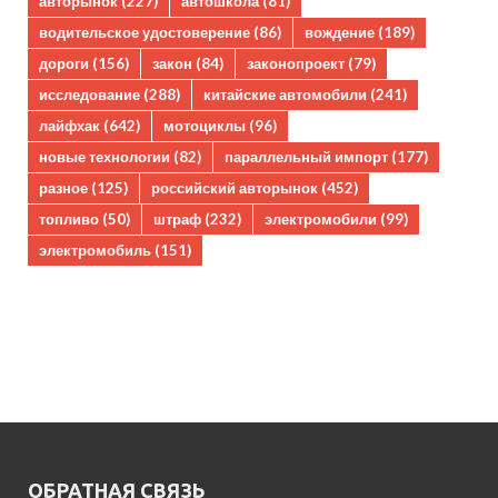
авторынок
(227)
автошкола
(81)
водительское удостоверение
(86)
вождение
(189)
дороги
(156)
закон
(84)
законопроект
(79)
исследование
(288)
китайские автомобили
(241)
лайфхак
(642)
мотоциклы
(96)
новые технологии
(82)
параллельный импорт
(177)
разное
(125)
российский авторынок
(452)
топливо
(50)
штраф
(232)
электромобили
(99)
электромобиль
(151)
ОБРАТНАЯ СВЯЗЬ