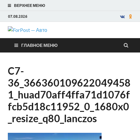
ВЕРХНЕЕ МЕНЮ
07.08.2026
ForPost —
ГЛАВНОЕ МЕНЮ
Авто
C7-
36_366360109622049458
1_huad70aff4ffa71d1076f
fcb5d18c11952_0_1680x0
_resize_q80_lanczos