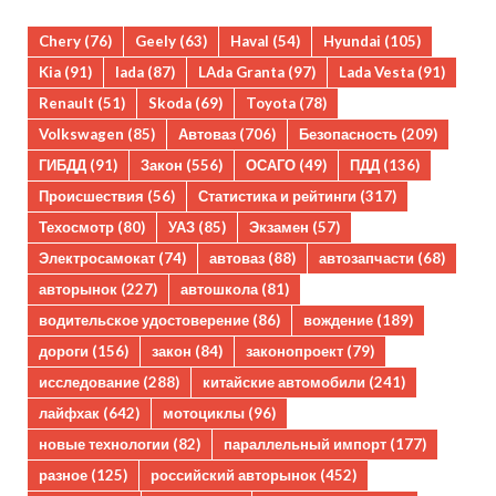
Chery
(76)
Geely
(63)
Haval
(54)
Hyundai
(105)
Kia
(91)
lada
(87)
LAda Granta
(97)
Lada Vesta
(91)
Renault
(51)
Skoda
(69)
Toyota
(78)
Volkswagen
(85)
Автоваз
(706)
Безопасность
(209)
ГИБДД
(91)
Закон
(556)
ОСАГО
(49)
ПДД
(136)
Происшествия
(56)
Статистика и рейтинги
(317)
Техосмотр
(80)
УАЗ
(85)
Экзамен
(57)
Электросамокат
(74)
автоваз
(88)
автозапчасти
(68)
авторынок
(227)
автошкола
(81)
водительское удостоверение
(86)
вождение
(189)
дороги
(156)
закон
(84)
законопроект
(79)
исследование
(288)
китайские автомобили
(241)
лайфхак
(642)
мотоциклы
(96)
новые технологии
(82)
параллельный импорт
(177)
разное
(125)
российский авторынок
(452)