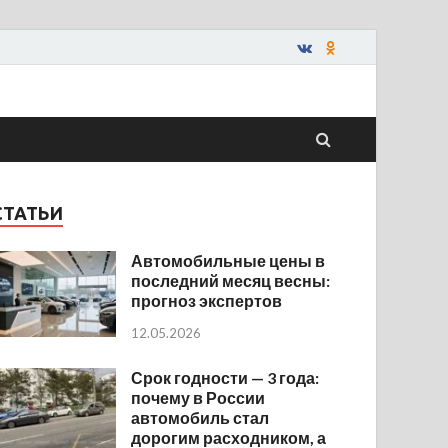
СТАТЬИ
Автомобильные цены в
последний месяц весны:
прогноз экспертов
12.05.2026
Срок годности — 3 года:
почему в России
автомобиль стал
дорогим расходником, а