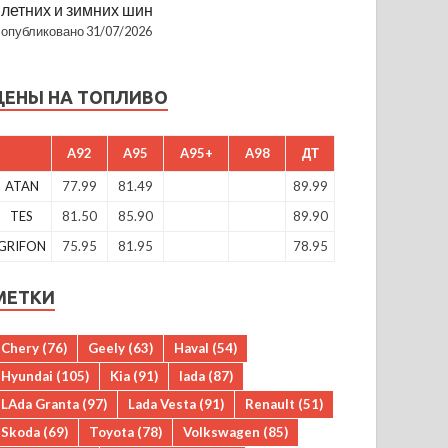
летних и зимних шин
опубликовано 31/07/2026
ЦЕНЫ НА ТОПЛИВО
A92
A95
A95+
A98
ДТ
ATAN
77.99
81.49
89.99
TES
81.50
85.90
89.90
GRIFON
75.95
81.95
78.95
МЕТКИ
Chery
(76)
Geely
(63)
Haval
(54)
Hyundai
(105)
Kia
(91)
lada
(87)
LAda Granta
(97)
Lada Vesta
(91)
Renault
(51)
Skoda
(69)
Toyota
(78)
Volkswagen
(85)