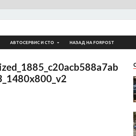
 Авто
АВТОСЕРВИС И СТО
НАЗАД НА FORPOST
mized_1885_c20acb588a7ab
3_1480x800_v2