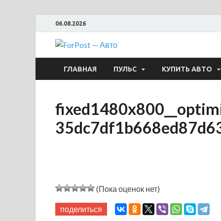
06.08.2026
ForPost —
ГЛАВНАЯ
ПУЛЬС
КУПИТЬ АВТО
fixed1480x800__opti
35dc7df1b668ed87d6
(Пока оценок нет)
поделиться