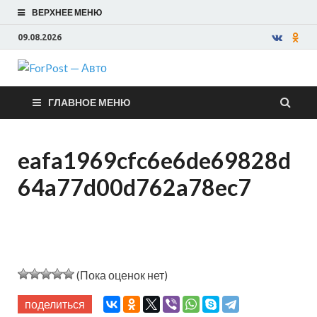
ВЕРХНЕЕ МЕНЮ
09.08.2026
ForPost —
ГЛАВНОЕ МЕНЮ
Авто
eafa1969cfc6e6de69828d
64a77d00d762a78ec7
(Пока оценок нет)
поделиться