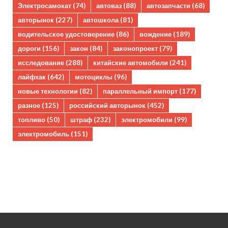
Электросамокат
(74)
автоваз
(88)
автозапчасти
(68)
авторынок
(227)
автошкола
(81)
водительское удостоверение
(86)
вождение
(189)
дороги
(156)
закон
(84)
законопроект
(79)
исследование
(288)
китайские автомобили
(241)
лайфхак
(642)
мотоциклы
(96)
новые технологии
(82)
параллельный импорт
(177)
разное
(125)
российский авторынок
(452)
топливо
(50)
штраф
(232)
электромобили
(99)
электромобиль
(151)