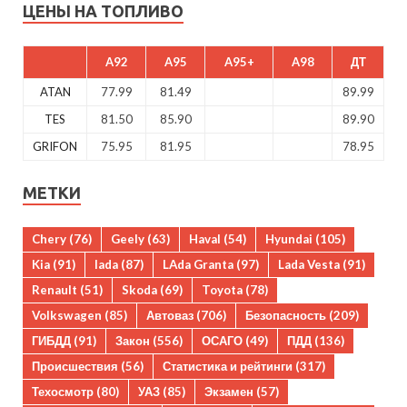
ЦЕНЫ НА ТОПЛИВО
A92
A95
A95+
A98
ДТ
ATAN
77.99
81.49
89.99
TES
81.50
85.90
89.90
GRIFON
75.95
81.95
78.95
МЕТКИ
Chery
(76)
Geely
(63)
Haval
(54)
Hyundai
(105)
Kia
(91)
lada
(87)
LAda Granta
(97)
Lada Vesta
(91)
Renault
(51)
Skoda
(69)
Toyota
(78)
Volkswagen
(85)
Автоваз
(706)
Безопасность
(209)
ГИБДД
(91)
Закон
(556)
ОСАГО
(49)
ПДД
(136)
Происшествия
(56)
Статистика и рейтинги
(317)
Техосмотр
(80)
УАЗ
(85)
Экзамен
(57)