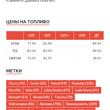
Извините. Данных пока нет.
ЦЕНЫ НА ТОПЛИВО
A92
A95
A95+
A98
ДТ
ATAN
77.99
81.49
89.99
TES
81.50
85.90
89.90
GRIFON
75.95
81.95
78.95
МЕТКИ
Chery
(76)
Geely
(63)
Haval
(54)
Hyundai
(105)
Kia
(91)
lada
(87)
LAda Granta
(97)
Lada Vesta
(91)
Renault
(51)
Skoda
(69)
Toyota
(78)
Volkswagen
(85)
Автоваз
(706)
Безопасность
(209)