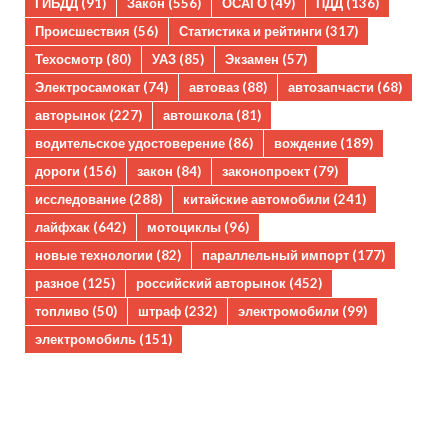
ГИБДД
(91)
Закон
(556)
ОСАГО
(49)
ПДД
(136)
Происшествия
(56)
Статистика и рейтинги
(317)
Техосмотр
(80)
УАЗ
(85)
Экзамен
(57)
Электросамокат
(74)
автоваз
(88)
автозапчасти
(68)
авторынок
(227)
автошкола
(81)
водительское удостоверение
(86)
вождение
(189)
дороги
(156)
закон
(84)
законопроект
(79)
исследование
(288)
китайские автомобили
(241)
лайфхак
(642)
мотоциклы
(96)
новые технологии
(82)
параллельный импорт
(177)
разное
(125)
российский авторынок
(452)
топливо
(50)
штраф
(232)
электромобили
(99)
электромобиль
(151)