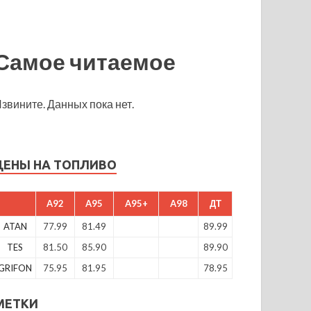
Самое читаемое
звините. Данных пока нет.
ЦЕНЫ НА ТОПЛИВО
A92
A95
A95+
A98
ДТ
ATAN
77.99
81.49
89.99
TES
81.50
85.90
89.90
GRIFON
75.95
81.95
78.95
МЕТКИ