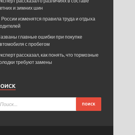
ксперт рассказал о различиях в составе
етних и зимних шин
 России изменятся правила труда и отдыха
одителей
азваны главные ошибки при покупке
втомобиля с пробегом
ксперт рассказал, как понять, что тормозные
олодки требуют замены
ПОИСК