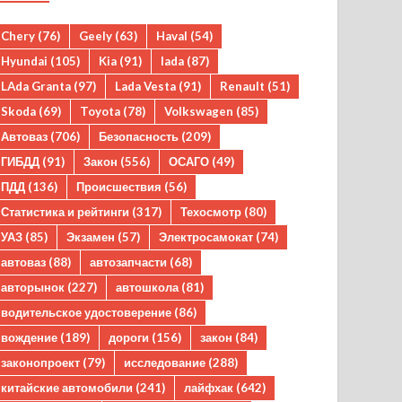
Chery
(76)
Geely
(63)
Haval
(54)
Hyundai
(105)
Kia
(91)
lada
(87)
LAda Granta
(97)
Lada Vesta
(91)
Renault
(51)
Skoda
(69)
Toyota
(78)
Volkswagen
(85)
Автоваз
(706)
Безопасность
(209)
ГИБДД
(91)
Закон
(556)
ОСАГО
(49)
ПДД
(136)
Происшествия
(56)
Статистика и рейтинги
(317)
Техосмотр
(80)
УАЗ
(85)
Экзамен
(57)
Электросамокат
(74)
автоваз
(88)
автозапчасти
(68)
авторынок
(227)
автошкола
(81)
водительское удостоверение
(86)
вождение
(189)
дороги
(156)
закон
(84)
законопроект
(79)
исследование
(288)
китайские автомобили
(241)
лайфхак
(642)