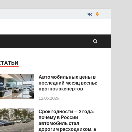
СТАТЬИ
Автомобильные цены в
последний месяц весны:
прогноз экспертов
12.05.2026
Срок годности — 3 года:
почему в России
автомобиль стал
дорогим расходником, а