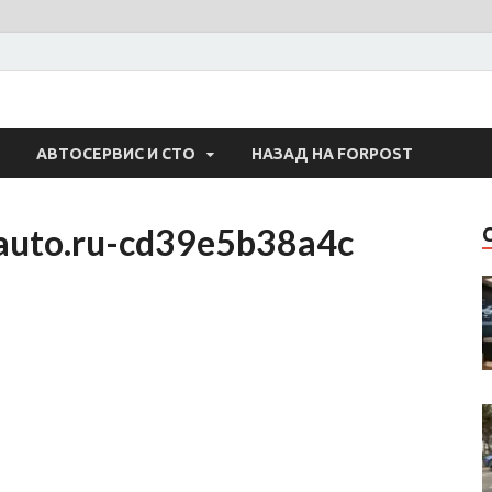
 Авто
АВТОСЕРВИС И СТО
НАЗАД НА FORPOST
auto.ru-cd39e5b38a4c