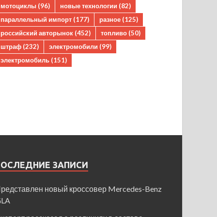
мотоциклы
(96)
новые технологии
(82)
параллельный импорт
(177)
разное
(125)
российский авторынок
(452)
топливо
(50)
штраф
(232)
электромобили
(99)
электромобиль
(151)
ПОСЛЕДНИЕ ЗАПИСИ
редставлен новый кроссовер Mercedes-Benz
GLA