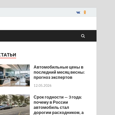
СТАТЬИ
Автомобильные цены в
последний месяц весны:
прогноз экспертов
12.05.2026
Срок годности — 3 года:
почему в России
автомобиль стал
дорогим расходником, а