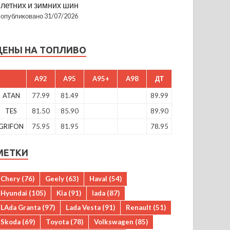
летних и зимних шин
опубликовано 31/07/2026
ЦЕНЫ НА ТОПЛИВО
A92
A95
A95+
A98
ДТ
ATAN
77.99
81.49
89.99
TES
81.50
85.90
89.90
GRIFON
75.95
81.95
78.95
МЕТКИ
Chery
(76)
Geely
(63)
Haval
(54)
Hyundai
(105)
Kia
(91)
lada
(87)
LAda Granta
(97)
Lada Vesta
(91)
Renault
(51)
Skoda
(69)
Toyota
(78)
Volkswagen
(85)