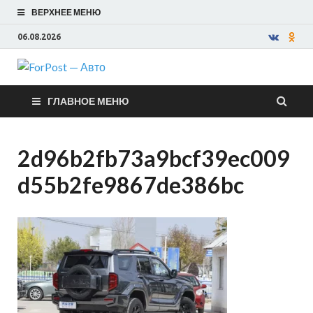
ВЕРХНЕЕ МЕНЮ
06.08.2026
ForPost —
ГЛАВНОЕ МЕНЮ
Авто
2d96b2fb73a9bcf39ec009
d55b2fe9867de386bc