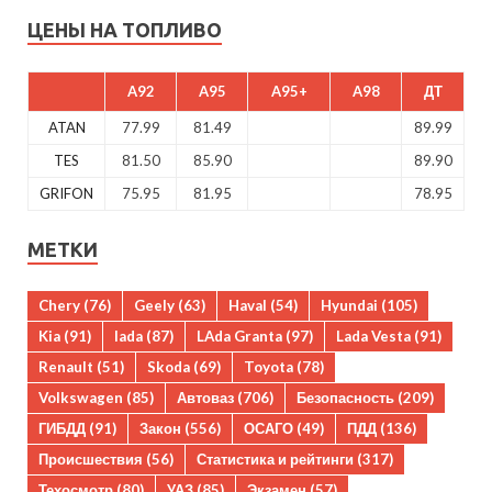
ЦЕНЫ НА ТОПЛИВО
A92
A95
A95+
A98
ДТ
ATAN
77.99
81.49
89.99
TES
81.50
85.90
89.90
GRIFON
75.95
81.95
78.95
МЕТКИ
Chery
(76)
Geely
(63)
Haval
(54)
Hyundai
(105)
Kia
(91)
lada
(87)
LAda Granta
(97)
Lada Vesta
(91)
Renault
(51)
Skoda
(69)
Toyota
(78)
Volkswagen
(85)
Автоваз
(706)
Безопасность
(209)
ГИБДД
(91)
Закон
(556)
ОСАГО
(49)
ПДД
(136)
Происшествия
(56)
Статистика и рейтинги
(317)
Техосмотр
(80)
УАЗ
(85)
Экзамен
(57)