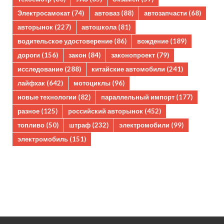
Электросамокат
(74)
автоваз
(88)
автозапчасти
(68)
авторынок
(227)
автошкола
(81)
водительское удостоверение
(86)
вождение
(189)
дороги
(156)
закон
(84)
законопроект
(79)
исследование
(288)
китайские автомобили
(241)
лайфхак
(642)
мотоциклы
(96)
новые технологии
(82)
параллельный импорт
(177)
разное
(125)
российский авторынок
(452)
топливо
(50)
штраф
(232)
электромобили
(99)
электромобиль
(151)