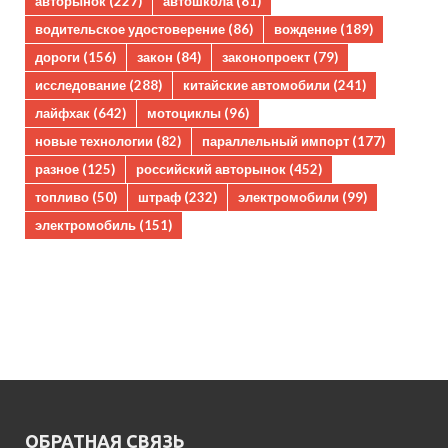
авторынок
(227)
автошкола
(81)
водительское удостоверение
(86)
вождение
(189)
дороги
(156)
закон
(84)
законопроект
(79)
исследование
(288)
китайские автомобили
(241)
лайфхак
(642)
мотоциклы
(96)
новые технологии
(82)
параллельный импорт
(177)
разное
(125)
российский авторынок
(452)
топливо
(50)
штраф
(232)
электромобили
(99)
электромобиль
(151)
ОБРАТНАЯ СВЯЗЬ