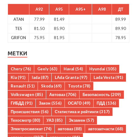
A92
A95
A95+
A98
ДТ
ATAN
77.99
81.49
89.99
TES
81.50
85.90
89.90
GRIFON
75.95
81.95
78.95
МЕТКИ
Chery
(76)
Geely
(63)
Haval
(54)
Hyundai
(105)
Kia
(91)
lada
(87)
LAda Granta
(97)
Lada Vesta
(91)
Renault
(51)
Skoda
(69)
Toyota
(78)
Volkswagen
(85)
Автоваз
(706)
Безопасность
(209)
ГИБДД
(91)
Закон
(556)
ОСАГО
(49)
ПДД
(136)
Происшествия
(56)
Статистика и рейтинги
(317)
Техосмотр
(80)
УАЗ
(85)
Экзамен
(57)
Электросамокат
(74)
автоваз
(88)
автозапчасти
(68)