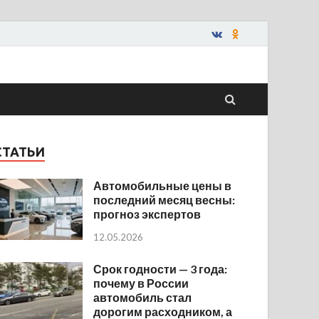
СТАТЬИ
Автомобильные цены в
последний месяц весны:
прогноз экспертов
12.05.2026
Срок годности — 3 года:
почему в России
автомобиль стал
дорогим расходником, а