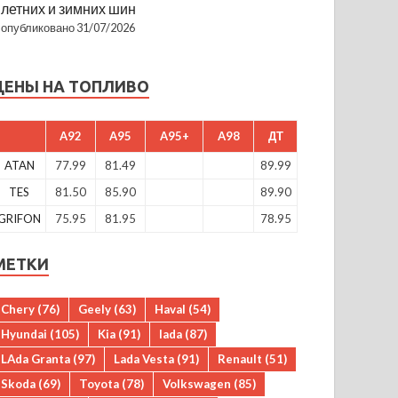
летних и зимних шин
опубликовано 31/07/2026
ЦЕНЫ НА ТОПЛИВО
A92
A95
A95+
A98
ДТ
ATAN
77.99
81.49
89.99
TES
81.50
85.90
89.90
GRIFON
75.95
81.95
78.95
МЕТКИ
Chery
(76)
Geely
(63)
Haval
(54)
Hyundai
(105)
Kia
(91)
lada
(87)
LAda Granta
(97)
Lada Vesta
(91)
Renault
(51)
Skoda
(69)
Toyota
(78)
Volkswagen
(85)