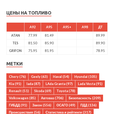
ЦЕНЫ НА ТОПЛИВО
A92
A95
A95+
A98
ДТ
ATAN
77.99
81.49
89.99
TES
81.50
85.90
89.90
GRIFON
75.95
81.95
78.95
МЕТКИ
Chery
(76)
Geely
(63)
Haval
(54)
Hyundai
(105)
Kia
(91)
lada
(87)
LAda Granta
(97)
Lada Vesta
(91)
Renault
(51)
Skoda
(69)
Toyota
(78)
Volkswagen
(85)
Автоваз
(706)
Безопасность
(209)
ГИБДД
(91)
Закон
(556)
ОСАГО
(49)
ПДД
(136)
Происшествия
(56)
Статистика и рейтинги
(317)