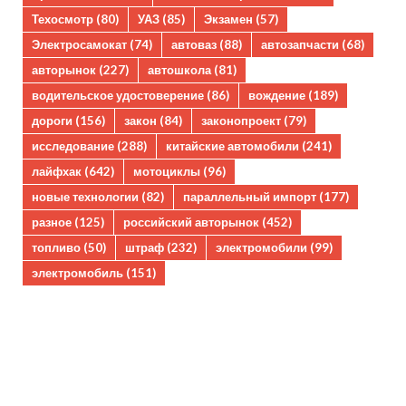
Техосмотр
(80)
УАЗ
(85)
Экзамен
(57)
Электросамокат
(74)
автоваз
(88)
автозапчасти
(68)
авторынок
(227)
автошкола
(81)
водительское удостоверение
(86)
вождение
(189)
дороги
(156)
закон
(84)
законопроект
(79)
исследование
(288)
китайские автомобили
(241)
лайфхак
(642)
мотоциклы
(96)
новые технологии
(82)
параллельный импорт
(177)
разное
(125)
российский авторынок
(452)
топливо
(50)
штраф
(232)
электромобили
(99)
электромобиль
(151)