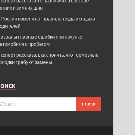
ксперт рассказал о различиях в составе
етних и зимних шин
 России изменятся правила труда и отдыха
одителей
азваны главные ошибки при покупке
втомобиля с пробегом
ксперт рассказал, как понять, что тормозные
олодки требуют замены
ПОИСК