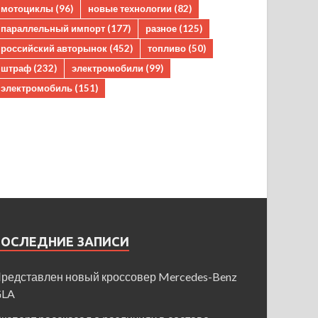
мотоциклы
(96)
новые технологии
(82)
параллельный импорт
(177)
разное
(125)
российский авторынок
(452)
топливо
(50)
штраф
(232)
электромобили
(99)
электромобиль
(151)
ПОСЛЕДНИЕ ЗАПИСИ
редставлен новый кроссовер Mercedes-Benz
GLA