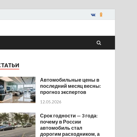
СТАТЬИ
Автомобильные цены в
последний месяц весны:
прогноз экспертов
12.05.2026
Срок годности — 3 года:
почему в России
автомобиль стал
дорогим расходником, а