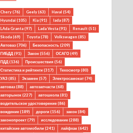
Chery
(76)
Geely
(63)
Haval
(54)
Hyundai
(105)
Kia
(91)
lada
(87)
LAda Granta
(97)
Lada Vesta
(91)
Renault
(51)
Skoda
(69)
Toyota
(78)
Volkswagen
(85)
Автоваз
(706)
Безопасность
(209)
ГИБДД
(91)
Закон
(556)
ОСАГО
(49)
ПДД
(136)
Происшествия
(56)
Статистика и рейтинги
(317)
Техосмотр
(80)
УАЗ
(85)
Экзамен
(57)
Электросамокат
(74)
автоваз
(88)
автозапчасти
(68)
авторынок
(227)
автошкола
(81)
водительское удостоверение
(86)
вождение
(189)
дороги
(156)
закон
(84)
законопроект
(79)
исследование
(288)
китайские автомобили
(241)
лайфхак
(642)