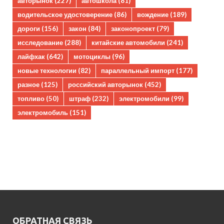
авторынок
(227)
автошкола
(81)
водительское удостоверение
(86)
вождение
(189)
дороги
(156)
закон
(84)
законопроект
(79)
исследование
(288)
китайские автомобили
(241)
лайфхак
(642)
мотоциклы
(96)
новые технологии
(82)
параллельный импорт
(177)
разное
(125)
российский авторынок
(452)
топливо
(50)
штраф
(232)
электромобили
(99)
электромобиль
(151)
ОБРАТНАЯ СВЯЗЬ