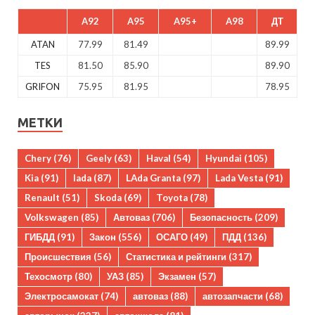
A92
A95
A95+
A98
ДТ
ATAN
77.99
81.49
89.99
TES
81.50
85.90
89.90
GRIFON
75.95
81.95
78.95
МЕТКИ
Chery
(76)
Geely
(63)
Haval
(54)
Hyundai
(105)
Kia
(91)
lada
(87)
LAda Granta
(97)
Lada Vesta
(91)
Renault
(51)
Skoda
(69)
Toyota
(78)
Volkswagen
(85)
Автоваз
(706)
Безопасность
(209)
ГИБДД
(91)
Закон
(556)
ОСАГО
(49)
ПДД
(136)
Происшествия
(56)
Статистика и рейтинги
(317)
Техосмотр
(80)
УАЗ
(85)
Экзамен
(57)
Электросамокат
(74)
автоваз
(88)
автозапчасти
(68)