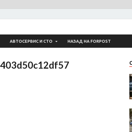
 Авто
АВТОСЕРВИС И СТО
НАЗАД НА FORPOST
7403d50c12df57