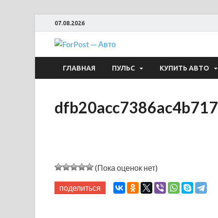
07.08.2026
ForPost —
ГЛАВНАЯ
ПУЛЬС
КУПИТЬ АВТО
dfb20acc7386ac4b71
(Пока оценок нет)
поделиться