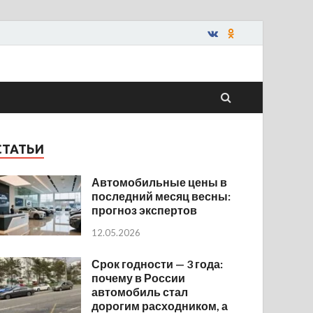
СТАТЬИ
Автомобильные цены в
последний месяц весны:
прогноз экспертов
12.05.2026
Срок годности — 3 года:
почему в России
автомобиль стал
дорогим расходником, а