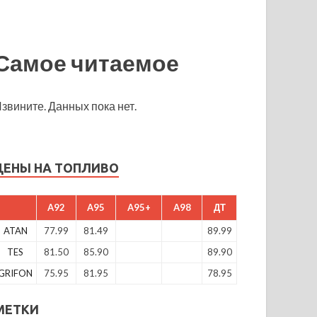
Самое читаемое
звините. Данных пока нет.
ЦЕНЫ НА ТОПЛИВО
A92
A95
A95+
A98
ДТ
ATAN
77.99
81.49
89.99
TES
81.50
85.90
89.90
GRIFON
75.95
81.95
78.95
МЕТКИ