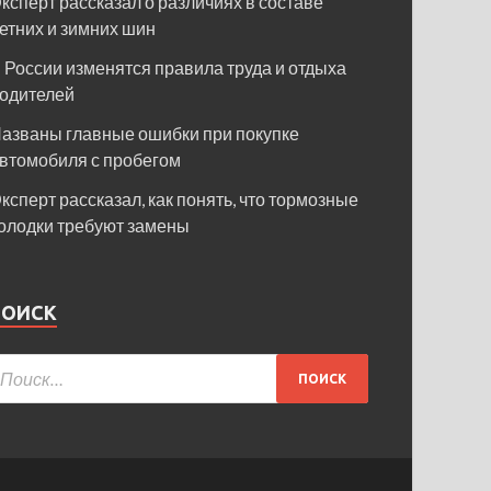
ксперт рассказал о различиях в составе
етних и зимних шин
 России изменятся правила труда и отдыха
одителей
азваны главные ошибки при покупке
втомобиля с пробегом
ксперт рассказал, как понять, что тормозные
олодки требуют замены
ПОИСК