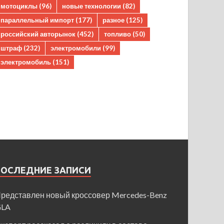
мотоциклы
(96)
новые технологии
(82)
параллельный импорт
(177)
разное
(125)
российский авторынок
(452)
топливо
(50)
штраф
(232)
электромобили
(99)
электромобиль
(151)
ПОСЛЕДНИЕ ЗАПИСИ
редставлен новый кроссовер Mercedes-Benz
GLA