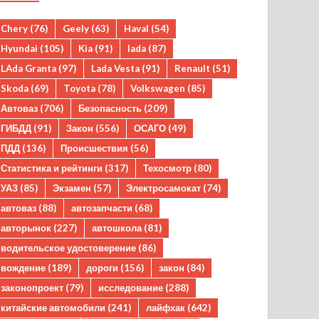
Chery
(76)
Geely
(63)
Haval
(54)
Hyundai
(105)
Kia
(91)
lada
(87)
LAda Granta
(97)
Lada Vesta
(91)
Renault
(51)
Skoda
(69)
Toyota
(78)
Volkswagen
(85)
Автоваз
(706)
Безопасность
(209)
ГИБДД
(91)
Закон
(556)
ОСАГО
(49)
ПДД
(136)
Происшествия
(56)
Статистика и рейтинги
(317)
Техосмотр
(80)
УАЗ
(85)
Экзамен
(57)
Электросамокат
(74)
автоваз
(88)
автозапчасти
(68)
авторынок
(227)
автошкола
(81)
водительское удостоверение
(86)
вождение
(189)
дороги
(156)
закон
(84)
законопроект
(79)
исследование
(288)
китайские автомобили
(241)
лайфхак
(642)