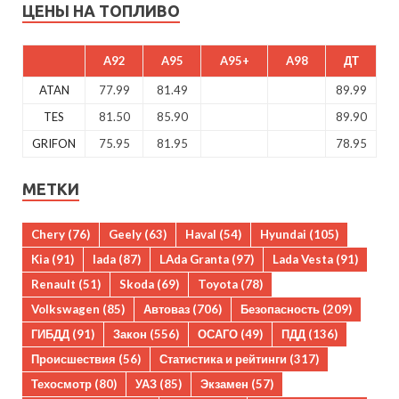
ЦЕНЫ НА ТОПЛИВО
A92
A95
A95+
A98
ДТ
ATAN
77.99
81.49
89.99
TES
81.50
85.90
89.90
GRIFON
75.95
81.95
78.95
МЕТКИ
Chery
(76)
Geely
(63)
Haval
(54)
Hyundai
(105)
Kia
(91)
lada
(87)
LAda Granta
(97)
Lada Vesta
(91)
Renault
(51)
Skoda
(69)
Toyota
(78)
Volkswagen
(85)
Автоваз
(706)
Безопасность
(209)
ГИБДД
(91)
Закон
(556)
ОСАГО
(49)
ПДД
(136)
Происшествия
(56)
Статистика и рейтинги
(317)
Техосмотр
(80)
УАЗ
(85)
Экзамен
(57)