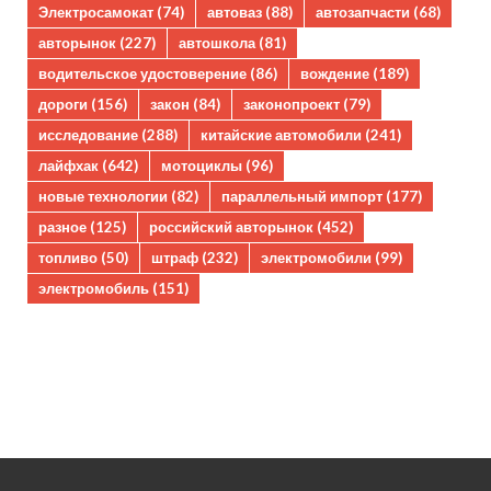
Электросамокат
(74)
автоваз
(88)
автозапчасти
(68)
авторынок
(227)
автошкола
(81)
водительское удостоверение
(86)
вождение
(189)
дороги
(156)
закон
(84)
законопроект
(79)
исследование
(288)
китайские автомобили
(241)
лайфхак
(642)
мотоциклы
(96)
новые технологии
(82)
параллельный импорт
(177)
разное
(125)
российский авторынок
(452)
топливо
(50)
штраф
(232)
электромобили
(99)
электромобиль
(151)