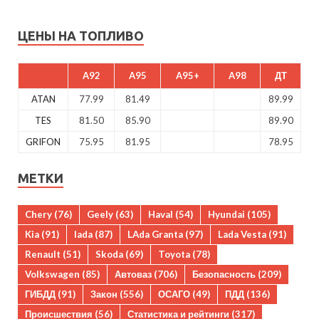
ЦЕНЫ НА ТОПЛИВО
A92
A95
A95+
A98
ДТ
ATAN
77.99
81.49
89.99
TES
81.50
85.90
89.90
GRIFON
75.95
81.95
78.95
МЕТКИ
Chery
(76)
Geely
(63)
Haval
(54)
Hyundai
(105)
Kia
(91)
lada
(87)
LAda Granta
(97)
Lada Vesta
(91)
Renault
(51)
Skoda
(69)
Toyota
(78)
Volkswagen
(85)
Автоваз
(706)
Безопасность
(209)
ГИБДД
(91)
Закон
(556)
ОСАГО
(49)
ПДД
(136)
Происшествия
(56)
Статистика и рейтинги
(317)