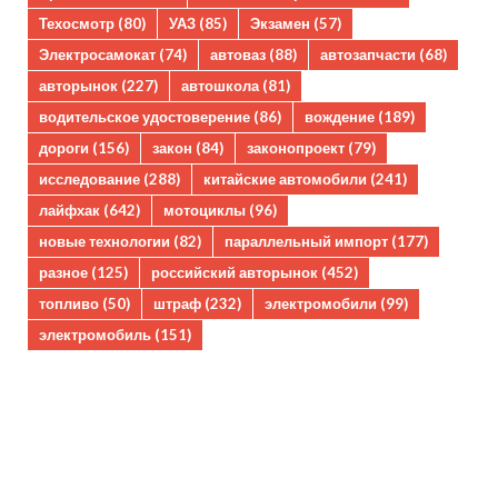
Техосмотр
(80)
УАЗ
(85)
Экзамен
(57)
Электросамокат
(74)
автоваз
(88)
автозапчасти
(68)
авторынок
(227)
автошкола
(81)
водительское удостоверение
(86)
вождение
(189)
дороги
(156)
закон
(84)
законопроект
(79)
исследование
(288)
китайские автомобили
(241)
лайфхак
(642)
мотоциклы
(96)
новые технологии
(82)
параллельный импорт
(177)
разное
(125)
российский авторынок
(452)
топливо
(50)
штраф
(232)
электромобили
(99)
электромобиль
(151)