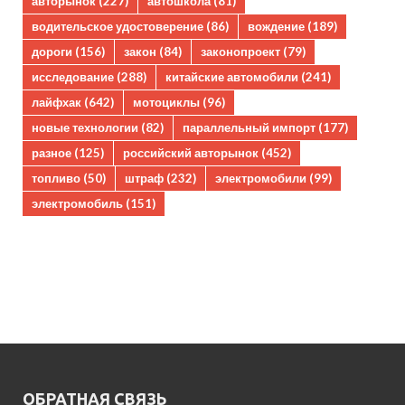
авторынок
(227)
автошкола
(81)
водительское удостоверение
(86)
вождение
(189)
дороги
(156)
закон
(84)
законопроект
(79)
исследование
(288)
китайские автомобили
(241)
лайфхак
(642)
мотоциклы
(96)
новые технологии
(82)
параллельный импорт
(177)
разное
(125)
российский авторынок
(452)
топливо
(50)
штраф
(232)
электромобили
(99)
электромобиль
(151)
ОБРАТНАЯ СВЯЗЬ