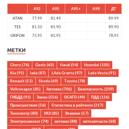
A92
A95
A95+
A98
ДТ
ATAN
77.99
81.49
89.99
TES
81.50
85.90
89.90
GRIFON
75.95
81.95
78.95
МЕТКИ
Chery
(76)
Geely
(63)
Haval
(54)
Hyundai
(105)
Kia
(91)
lada
(87)
LAda Granta
(97)
Lada Vesta
(91)
Renault
(51)
Skoda
(69)
Toyota
(78)
Volkswagen
(85)
Автоваз
(706)
Безопасность
(209)
ГИБДД
(91)
Закон
(556)
ОСАГО
(49)
ПДД
(136)
Происшествия
(56)
Статистика и рейтинги
(317)
Техосмотр
(80)
УАЗ
(85)
Экзамен
(57)
Электросамокат
(74)
автоваз
(88)
автозапчасти
(68)