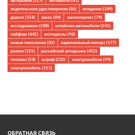
авторынок
(227)
автошкола
(81)
водительское удостоверение
(86)
вождение
(189)
дороги
(156)
закон
(84)
законопроект
(79)
исследование
(288)
китайские автомобили
(241)
лайфхак
(642)
мотоциклы
(96)
новые технологии
(82)
параллельный импорт
(177)
разное
(125)
российский авторынок
(452)
топливо
(50)
штраф
(232)
электромобили
(99)
электромобиль
(151)
ОБРАТНАЯ СВЯЗЬ