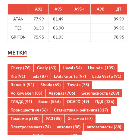
A92
A95
A95+
A98
ДТ
ATAN
77.99
81.49
89.99
TES
81.50
85.90
89.90
GRIFON
75.95
81.95
78.95
МЕТКИ
Chery
(76)
Geely
(63)
Haval
(54)
Hyundai
(105)
Kia
(91)
lada
(87)
LAda Granta
(97)
Lada Vesta
(91)
Renault
(51)
Skoda
(69)
Toyota
(78)
Volkswagen
(85)
Автоваз
(706)
Безопасность
(209)
ГИБДД
(91)
Закон
(556)
ОСАГО
(49)
ПДД
(136)
Происшествия
(56)
Статистика и рейтинги
(317)
Техосмотр
(80)
УАЗ
(85)
Экзамен
(57)
Электросамокат
(74)
автоваз
(88)
автозапчасти
(68)