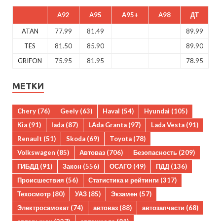
A92
A95
A95+
A98
ДТ
ATAN
77.99
81.49
89.99
TES
81.50
85.90
89.90
GRIFON
75.95
81.95
78.95
МЕТКИ
Chery
(76)
Geely
(63)
Haval
(54)
Hyundai
(105)
Kia
(91)
lada
(87)
LAda Granta
(97)
Lada Vesta
(91)
Renault
(51)
Skoda
(69)
Toyota
(78)
Volkswagen
(85)
Автоваз
(706)
Безопасность
(209)
ГИБДД
(91)
Закон
(556)
ОСАГО
(49)
ПДД
(136)
Происшествия
(56)
Статистика и рейтинги
(317)
Техосмотр
(80)
УАЗ
(85)
Экзамен
(57)
Электросамокат
(74)
автоваз
(88)
автозапчасти
(68)