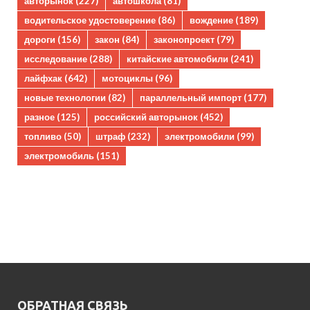
авторынок
(227)
автошкола
(81)
водительское удостоверение
(86)
вождение
(189)
дороги
(156)
закон
(84)
законопроект
(79)
исследование
(288)
китайские автомобили
(241)
лайфхак
(642)
мотоциклы
(96)
новые технологии
(82)
параллельный импорт
(177)
разное
(125)
российский авторынок
(452)
топливо
(50)
штраф
(232)
электромобили
(99)
электромобиль
(151)
ОБРАТНАЯ СВЯЗЬ