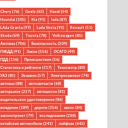
Chery
(76)
Geely
(63)
Haval
(54)
Hyundai
(105)
Kia
(91)
lada
(87)
LAda Granta
(97)
Lada Vesta
(91)
Renault
(51)
Skoda
(69)
Toyota
(78)
Volkswagen
(85)
Автоваз
(706)
Безопасность
(209)
ГИБДД
(91)
Закон
(556)
ОСАГО
(49)
ПДД
(136)
Происшествия
(56)
Статистика и рейтинги
(317)
Техосмотр
(80)
УАЗ
(85)
Экзамен
(57)
Электросамокат
(74)
автоваз
(88)
автозапчасти
(68)
авторынок
(227)
автошкола
(81)
водительское удостоверение
(86)
вождение
(189)
дороги
(156)
закон
(84)
законопроект
(79)
исследование
(288)
китайские автомобили
(241)
лайфхак
(642)