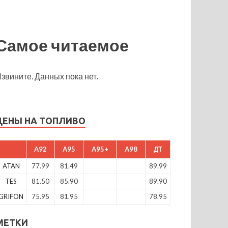
Самое читаемое
звините. Данных пока нет.
ЦЕНЫ НА ТОПЛИВО
A92
A95
A95+
A98
ДТ
ATAN
77.99
81.49
89.99
TES
81.50
85.90
89.90
GRIFON
75.95
81.95
78.95
МЕТКИ