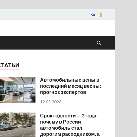
СТАТЬИ
Автомобильные цены в
последний месяц весны:
прогноз экспертов
12.05.2026
Срок годности — 3 года:
почему в России
автомобиль стал
дорогим расходником, а