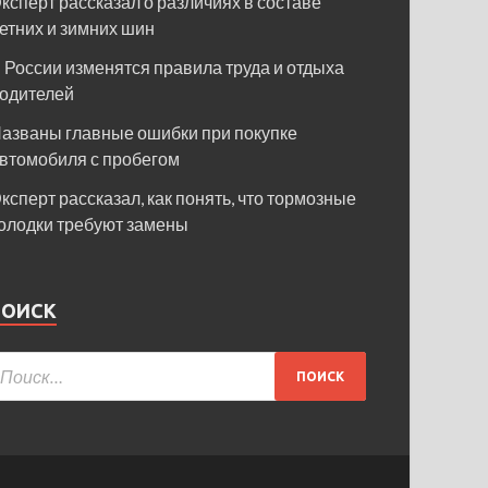
ксперт рассказал о различиях в составе
етних и зимних шин
 России изменятся правила труда и отдыха
одителей
азваны главные ошибки при покупке
втомобиля с пробегом
ксперт рассказал, как понять, что тормозные
олодки требуют замены
ПОИСК