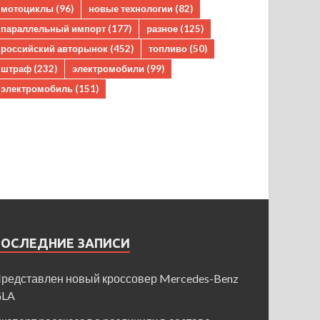
мотоциклы
(96)
новые технологии
(82)
параллельный импорт
(177)
разное
(125)
российский авторынок
(452)
топливо
(50)
штраф
(232)
электромобили
(99)
электромобиль
(151)
ПОСЛЕДНИЕ ЗАПИСИ
редставлен новый кроссовер Mercedes-Benz
GLA