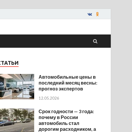
СТАТЬИ
Автомобильные цены в
последний месяц весны:
прогноз экспертов
12.05.2026
Срок годности — 3 года:
почему в России
автомобиль стал
дорогим расходником, а