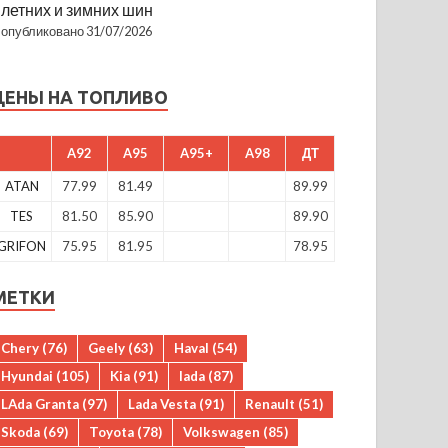
летних и зимних шин
опубликовано 31/07/2026
ЦЕНЫ НА ТОПЛИВО
A92
A95
A95+
A98
ДТ
ATAN
77.99
81.49
89.99
TES
81.50
85.90
89.90
GRIFON
75.95
81.95
78.95
МЕТКИ
Chery
(76)
Geely
(63)
Haval
(54)
Hyundai
(105)
Kia
(91)
lada
(87)
LAda Granta
(97)
Lada Vesta
(91)
Renault
(51)
Skoda
(69)
Toyota
(78)
Volkswagen
(85)