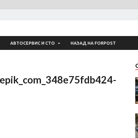
 Авто
АВТОСЕРВИС И СТО
НАЗАД НА FORPOST
epik_com_348e75fdb424-