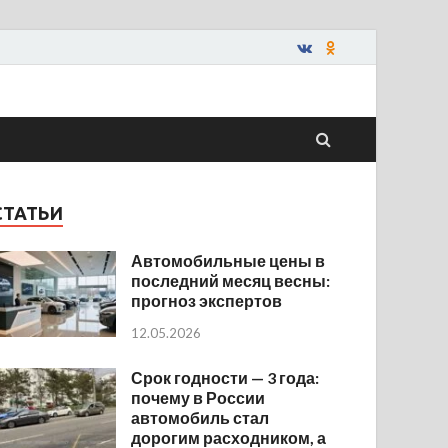
СТАТЬИ
Автомобильные цены в
последний месяц весны:
прогноз экспертов
12.05.2026
Срок годности — 3 года:
почему в России
автомобиль стал
дорогим расходником, а