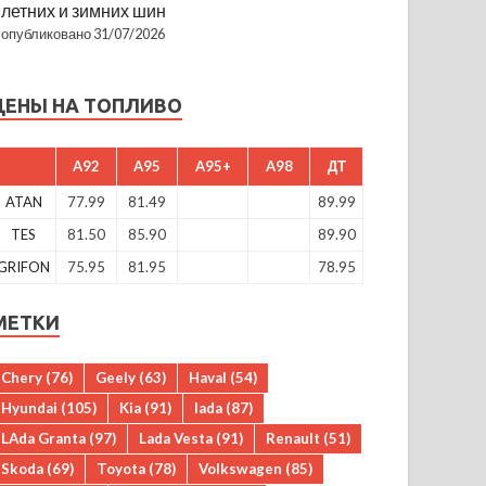
летних и зимних шин
опубликовано 31/07/2026
ЦЕНЫ НА ТОПЛИВО
A92
A95
A95+
A98
ДТ
ATAN
77.99
81.49
89.99
TES
81.50
85.90
89.90
GRIFON
75.95
81.95
78.95
МЕТКИ
Chery
(76)
Geely
(63)
Haval
(54)
Hyundai
(105)
Kia
(91)
lada
(87)
LAda Granta
(97)
Lada Vesta
(91)
Renault
(51)
Skoda
(69)
Toyota
(78)
Volkswagen
(85)