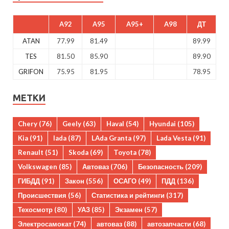
A92
A95
A95+
A98
ДТ
ATAN
77.99
81.49
89.99
TES
81.50
85.90
89.90
GRIFON
75.95
81.95
78.95
МЕТКИ
Chery
(76)
Geely
(63)
Haval
(54)
Hyundai
(105)
Kia
(91)
lada
(87)
LAda Granta
(97)
Lada Vesta
(91)
Renault
(51)
Skoda
(69)
Toyota
(78)
Volkswagen
(85)
Автоваз
(706)
Безопасность
(209)
ГИБДД
(91)
Закон
(556)
ОСАГО
(49)
ПДД
(136)
Происшествия
(56)
Статистика и рейтинги
(317)
Техосмотр
(80)
УАЗ
(85)
Экзамен
(57)
Электросамокат
(74)
автоваз
(88)
автозапчасти
(68)