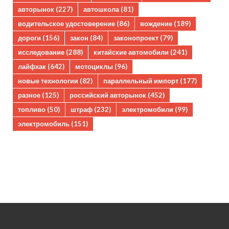
авторынок
(227)
автошкола
(81)
водительское удостоверение
(86)
вождение
(189)
дороги
(156)
закон
(84)
законопроект
(79)
исследование
(288)
китайские автомобили
(241)
лайфхак
(642)
мотоциклы
(96)
новые технологии
(82)
параллельный импорт
(177)
разное
(125)
российский авторынок
(452)
топливо
(50)
штраф
(232)
электромобили
(99)
электромобиль
(151)