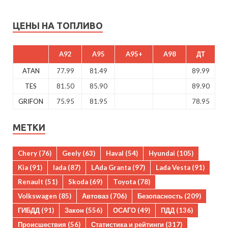
ЦЕНЫ НА ТОПЛИВО
A92
A95
A95+
A98
ДТ
ATAN
77.99
81.49
89.99
TES
81.50
85.90
89.90
GRIFON
75.95
81.95
78.95
МЕТКИ
Chery
(76)
Geely
(63)
Haval
(54)
Hyundai
(105)
Kia
(91)
lada
(87)
LAda Granta
(97)
Lada Vesta
(91)
Renault
(51)
Skoda
(69)
Toyota
(78)
Volkswagen
(85)
Автоваз
(706)
Безопасность
(209)
ГИБДД
(91)
Закон
(556)
ОСАГО
(49)
ПДД
(136)
Происшествия
(56)
Статистика и рейтинги
(317)