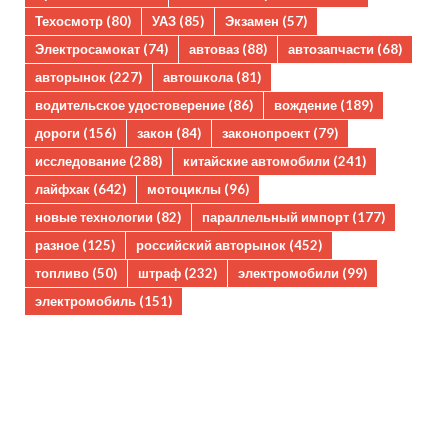
Техосмотр
(80)
УАЗ
(85)
Экзамен
(57)
Электросамокат
(74)
автоваз
(88)
автозапчасти
(68)
авторынок
(227)
автошкола
(81)
водительское удостоверение
(86)
вождение
(189)
дороги
(156)
закон
(84)
законопроект
(79)
исследование
(288)
китайские автомобили
(241)
лайфхак
(642)
мотоциклы
(96)
новые технологии
(82)
параллельный импорт
(177)
разное
(125)
российский авторынок
(452)
топливо
(50)
штраф
(232)
электромобили
(99)
электромобиль
(151)