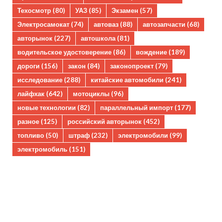
Техосмотр
(80)
УАЗ
(85)
Экзамен
(57)
Электросамокат
(74)
автоваз
(88)
автозапчасти
(68)
авторынок
(227)
автошкола
(81)
водительское удостоверение
(86)
вождение
(189)
дороги
(156)
закон
(84)
законопроект
(79)
исследование
(288)
китайские автомобили
(241)
лайфхак
(642)
мотоциклы
(96)
новые технологии
(82)
параллельный импорт
(177)
разное
(125)
российский авторынок
(452)
топливо
(50)
штраф
(232)
электромобили
(99)
электромобиль
(151)