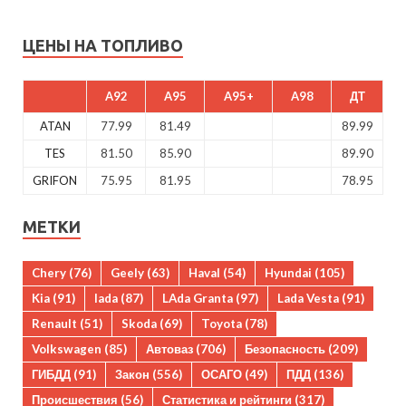
ЦЕНЫ НА ТОПЛИВО
A92
A95
A95+
A98
ДТ
ATAN
77.99
81.49
89.99
TES
81.50
85.90
89.90
GRIFON
75.95
81.95
78.95
МЕТКИ
Chery
(76)
Geely
(63)
Haval
(54)
Hyundai
(105)
Kia
(91)
lada
(87)
LAda Granta
(97)
Lada Vesta
(91)
Renault
(51)
Skoda
(69)
Toyota
(78)
Volkswagen
(85)
Автоваз
(706)
Безопасность
(209)
ГИБДД
(91)
Закон
(556)
ОСАГО
(49)
ПДД
(136)
Происшествия
(56)
Статистика и рейтинги
(317)