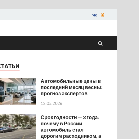
СТАТЬИ
Автомобильные цены в
последний месяц весны:
прогноз экспертов
12.05.2026
Срок годности — 3 года:
почему в России
автомобиль стал
дорогим расходником, а