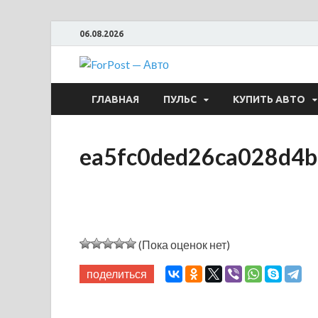
06.08.2026
ForPost —
ГЛАВНАЯ
ПУЛЬС
КУПИТЬ АВТО
ea5fc0ded26ca028d4
(Пока оценок нет)
поделиться