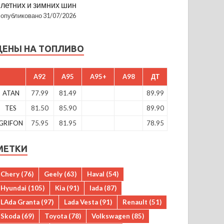
летних и зимних шин
опубликовано 31/07/2026
ЦЕНЫ НА ТОПЛИВО
A92
A95
A95+
A98
ДТ
ATAN
77.99
81.49
89.99
TES
81.50
85.90
89.90
GRIFON
75.95
81.95
78.95
МЕТКИ
Chery
(76)
Geely
(63)
Haval
(54)
Hyundai
(105)
Kia
(91)
lada
(87)
LAda Granta
(97)
Lada Vesta
(91)
Renault
(51)
Skoda
(69)
Toyota
(78)
Volkswagen
(85)