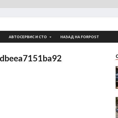
 Авто
АВТОСЕРВИС И СТО
НАЗАД НА FORPOST
bdbeea7151ba92