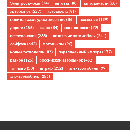
Электросамокат
(74)
автоваз
(88)
автозапчасти
(68)
авторынок
(227)
автошкола
(81)
водительское удостоверение
(86)
вождение
(189)
дороги
(156)
закон
(84)
законопроект
(79)
исследование
(288)
китайские автомобили
(241)
лайфхак
(642)
мотоциклы
(96)
новые технологии
(82)
параллельный импорт
(177)
разное
(125)
российский авторынок
(452)
топливо
(50)
штраф
(232)
электромобили
(99)
электромобиль
(151)