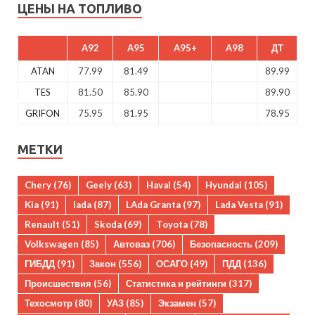
ЦЕНЫ НА ТОПЛИВО
A92
A95
A95+
A98
ДТ
ATAN
77.99
81.49
89.99
TES
81.50
85.90
89.90
GRIFON
75.95
81.95
78.95
МЕТКИ
Chery
(76)
Geely
(63)
Haval
(54)
Hyundai
(105)
Kia
(91)
lada
(87)
LAda Granta
(97)
Lada Vesta
(91)
Renault
(51)
Skoda
(69)
Toyota
(78)
Volkswagen
(85)
Автоваз
(706)
Безопасность
(209)
ГИБДД
(91)
Закон
(556)
ОСАГО
(49)
ПДД
(136)
Происшествия
(56)
Статистика и рейтинги
(317)
Техосмотр
(80)
УАЗ
(85)
Экзамен
(57)