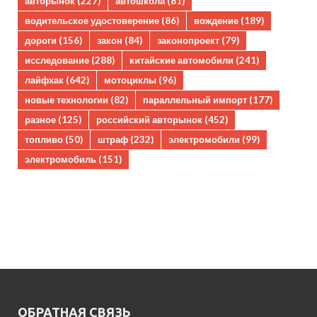
авторынок
(227)
автошкола
(81)
водительское удостоверение
(86)
вождение
(189)
дороги
(156)
закон
(84)
законопроект
(79)
исследование
(288)
китайские автомобили
(241)
лайфхак
(642)
мотоциклы
(96)
новые технологии
(82)
параллельный импорт
(177)
разное
(125)
российский авторынок
(452)
топливо
(50)
штраф
(232)
электромобили
(99)
электромобиль
(151)
ОБРАТНАЯ СВЯЗЬ