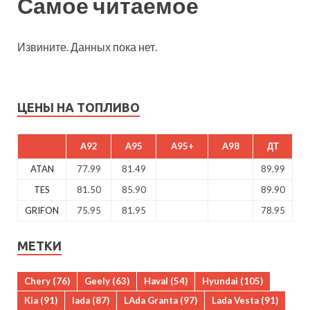
Самое читаемое
Извините. Данных пока нет.
ЦЕНЫ НА ТОПЛИВО
A92
A95
A95+
A98
ДТ
ATAN
77.99
81.49
89.99
TES
81.50
85.90
89.90
GRIFON
75.95
81.95
78.95
МЕТКИ
Chery
(76)
Geely
(63)
Haval
(54)
Hyundai
(105)
Kia
(91)
lada
(87)
LAda Granta
(97)
Lada Vesta
(91)