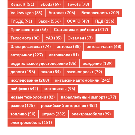
Renault
(51)
Skoda
(69)
Toyota
(78)
Volkswagen
(85)
Автоваз
(706)
Безопасность
(209)
ГИБДД
(91)
Закон
(556)
ОСАГО
(49)
ПДД
(136)
Происшествия
(56)
Статистика и рейтинги
(317)
Техосмотр
(80)
УАЗ
(85)
Экзамен
(57)
Электросамокат
(74)
автоваз
(88)
автозапчасти
(68)
авторынок
(227)
автошкола
(81)
водительское удостоверение
(86)
вождение
(189)
дороги
(156)
закон
(84)
законопроект
(79)
исследование
(288)
китайские автомобили
(241)
лайфхак
(642)
мотоциклы
(96)
новые технологии
(82)
параллельный импорт
(177)
разное
(125)
российский авторынок
(452)
топливо
(50)
штраф
(232)
электромобили
(99)
электромобиль
(151)