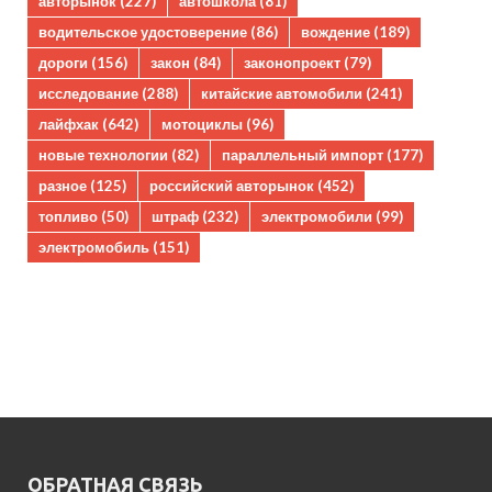
авторынок
(227)
автошкола
(81)
водительское удостоверение
(86)
вождение
(189)
дороги
(156)
закон
(84)
законопроект
(79)
исследование
(288)
китайские автомобили
(241)
лайфхак
(642)
мотоциклы
(96)
новые технологии
(82)
параллельный импорт
(177)
разное
(125)
российский авторынок
(452)
топливо
(50)
штраф
(232)
электромобили
(99)
электромобиль
(151)
ОБРАТНАЯ СВЯЗЬ