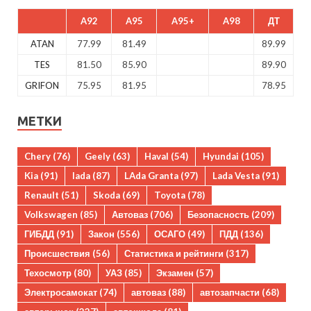
A92
A95
A95+
A98
ДТ
ATAN
77.99
81.49
89.99
TES
81.50
85.90
89.90
GRIFON
75.95
81.95
78.95
МЕТКИ
Chery
(76)
Geely
(63)
Haval
(54)
Hyundai
(105)
Kia
(91)
lada
(87)
LAda Granta
(97)
Lada Vesta
(91)
Renault
(51)
Skoda
(69)
Toyota
(78)
Volkswagen
(85)
Автоваз
(706)
Безопасность
(209)
ГИБДД
(91)
Закон
(556)
ОСАГО
(49)
ПДД
(136)
Происшествия
(56)
Статистика и рейтинги
(317)
Техосмотр
(80)
УАЗ
(85)
Экзамен
(57)
Электросамокат
(74)
автоваз
(88)
автозапчасти
(68)