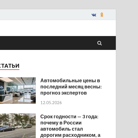
СТАТЬИ
Автомобильные цены в
последний месяц весны:
прогноз экспертов
12.05.2026
Срок годности — 3 года:
почему в России
автомобиль стал
дорогим расходником, а