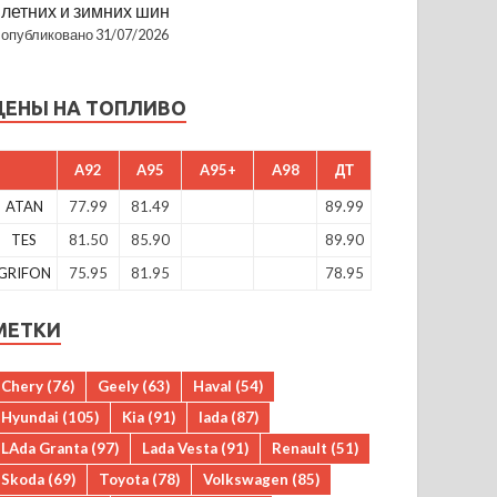
летних и зимних шин
опубликовано 31/07/2026
ЦЕНЫ НА ТОПЛИВО
A92
A95
A95+
A98
ДТ
ATAN
77.99
81.49
89.99
TES
81.50
85.90
89.90
GRIFON
75.95
81.95
78.95
МЕТКИ
Chery
(76)
Geely
(63)
Haval
(54)
Hyundai
(105)
Kia
(91)
lada
(87)
LAda Granta
(97)
Lada Vesta
(91)
Renault
(51)
Skoda
(69)
Toyota
(78)
Volkswagen
(85)