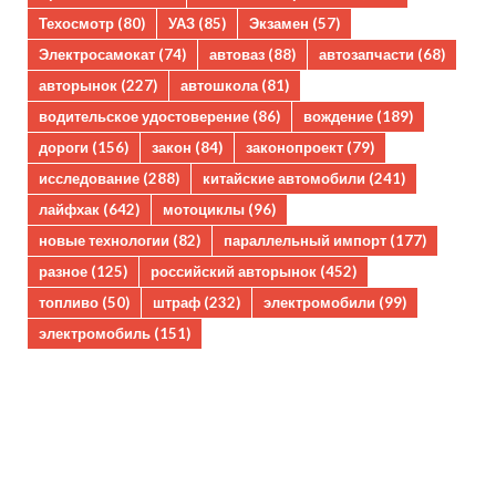
Техосмотр
(80)
УАЗ
(85)
Экзамен
(57)
Электросамокат
(74)
автоваз
(88)
автозапчасти
(68)
авторынок
(227)
автошкола
(81)
водительское удостоверение
(86)
вождение
(189)
дороги
(156)
закон
(84)
законопроект
(79)
исследование
(288)
китайские автомобили
(241)
лайфхак
(642)
мотоциклы
(96)
новые технологии
(82)
параллельный импорт
(177)
разное
(125)
российский авторынок
(452)
топливо
(50)
штраф
(232)
электромобили
(99)
электромобиль
(151)