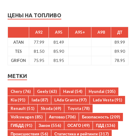
ЦЕНЫ НА ТОПЛИВО
A92
A95
A95+
A98
ДТ
ATAN
77.99
81.49
89.99
TES
81.50
85.90
89.90
GRIFON
75.95
81.95
78.95
МЕТКИ
Chery
(76)
Geely
(63)
Haval
(54)
Hyundai
(105)
Kia
(91)
lada
(87)
LAda Granta
(97)
Lada Vesta
(91)
Renault
(51)
Skoda
(69)
Toyota
(78)
Volkswagen
(85)
Автоваз
(706)
Безопасность
(209)
ГИБДД
(91)
Закон
(556)
ОСАГО
(49)
ПДД
(136)
Происшествия
(56)
Статистика и рейтинги
(317)