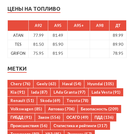
ЦЕНЫ НА ТОПЛИВО
A92
A95
A95+
A98
ДТ
ATAN
77.99
81.49
89.99
TES
81.50
85.90
89.90
GRIFON
75.95
81.95
78.95
МЕТКИ
Chery
(76)
Geely
(63)
Haval
(54)
Hyundai
(105)
Kia
(91)
lada
(87)
LAda Granta
(97)
Lada Vesta
(91)
Renault
(51)
Skoda
(69)
Toyota
(78)
Volkswagen
(85)
Автоваз
(706)
Безопасность
(209)
ГИБДД
(91)
Закон
(556)
ОСАГО
(49)
ПДД
(136)
Происшествия
(56)
Статистика и рейтинги
(317)