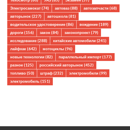
Техосмотр
(80)
УАЗ
(85)
Экзамен
(57)
Электросамокат
(74)
автоваз
(88)
автозапчасти
(68)
авторынок
(227)
автошкола
(81)
водительское удостоверение
(86)
вождение
(189)
дороги
(156)
закон
(84)
законопроект
(79)
исследование
(288)
китайские автомобили
(241)
лайфхак
(642)
мотоциклы
(96)
новые технологии
(82)
параллельный импорт
(177)
разное
(125)
российский авторынок
(452)
топливо
(50)
штраф
(232)
электромобили
(99)
электромобиль
(151)