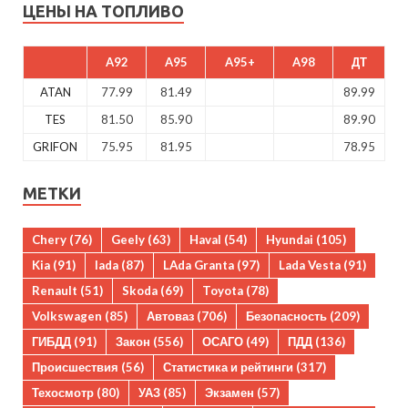
ЦЕНЫ НА ТОПЛИВО
A92
A95
A95+
A98
ДТ
ATAN
77.99
81.49
89.99
TES
81.50
85.90
89.90
GRIFON
75.95
81.95
78.95
МЕТКИ
Chery
(76)
Geely
(63)
Haval
(54)
Hyundai
(105)
Kia
(91)
lada
(87)
LAda Granta
(97)
Lada Vesta
(91)
Renault
(51)
Skoda
(69)
Toyota
(78)
Volkswagen
(85)
Автоваз
(706)
Безопасность
(209)
ГИБДД
(91)
Закон
(556)
ОСАГО
(49)
ПДД
(136)
Происшествия
(56)
Статистика и рейтинги
(317)
Техосмотр
(80)
УАЗ
(85)
Экзамен
(57)