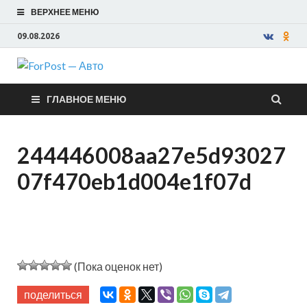
ВЕРХНЕЕ МЕНЮ
09.08.2026
ForPost —
ГЛАВНОЕ МЕНЮ
Авто
244446008aa27e5d93027
07f470eb1d004e1f07d
(Пока оценок нет)
поделиться