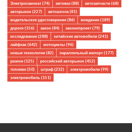
Электросамокат
(74)
автоваз
(88)
автозапчасти
(68)
авторынок
(227)
автошкола
(81)
водительское удостоверение
(86)
вождение
(189)
дороги
(156)
закон
(84)
законопроект
(79)
исследование
(288)
китайские автомобили
(241)
лайфхак
(642)
мотоциклы
(96)
новые технологии
(82)
параллельный импорт
(177)
разное
(125)
российский авторынок
(452)
топливо
(50)
штраф
(232)
электромобили
(99)
электромобиль
(151)