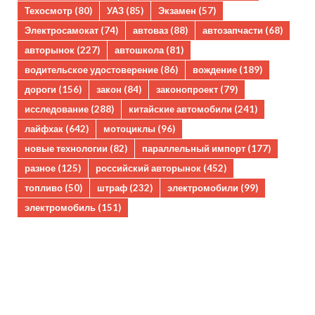
Техосмотр
(80)
УАЗ
(85)
Экзамен
(57)
Электросамокат
(74)
автоваз
(88)
автозапчасти
(68)
авторынок
(227)
автошкола
(81)
водительское удостоверение
(86)
вождение
(189)
дороги
(156)
закон
(84)
законопроект
(79)
исследование
(288)
китайские автомобили
(241)
лайфхак
(642)
мотоциклы
(96)
новые технологии
(82)
параллельный импорт
(177)
разное
(125)
российский авторынок
(452)
топливо
(50)
штраф
(232)
электромобили
(99)
электромобиль
(151)