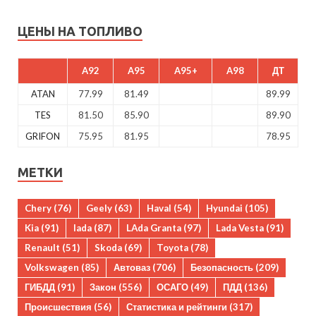
ЦЕНЫ НА ТОПЛИВО
A92
A95
A95+
A98
ДТ
ATAN
77.99
81.49
89.99
TES
81.50
85.90
89.90
GRIFON
75.95
81.95
78.95
МЕТКИ
Chery
(76)
Geely
(63)
Haval
(54)
Hyundai
(105)
Kia
(91)
lada
(87)
LAda Granta
(97)
Lada Vesta
(91)
Renault
(51)
Skoda
(69)
Toyota
(78)
Volkswagen
(85)
Автоваз
(706)
Безопасность
(209)
ГИБДД
(91)
Закон
(556)
ОСАГО
(49)
ПДД
(136)
Происшествия
(56)
Статистика и рейтинги
(317)