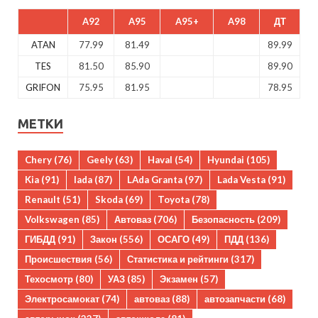
A92
A95
A95+
A98
ДТ
ATAN
77.99
81.49
89.99
TES
81.50
85.90
89.90
GRIFON
75.95
81.95
78.95
МЕТКИ
Chery
(76)
Geely
(63)
Haval
(54)
Hyundai
(105)
Kia
(91)
lada
(87)
LAda Granta
(97)
Lada Vesta
(91)
Renault
(51)
Skoda
(69)
Toyota
(78)
Volkswagen
(85)
Автоваз
(706)
Безопасность
(209)
ГИБДД
(91)
Закон
(556)
ОСАГО
(49)
ПДД
(136)
Происшествия
(56)
Статистика и рейтинги
(317)
Техосмотр
(80)
УАЗ
(85)
Экзамен
(57)
Электросамокат
(74)
автоваз
(88)
автозапчасти
(68)