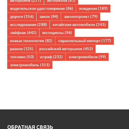
авторынок
(227)
автошкола
(81)
водительское удостоверение
(86)
вождение
(189)
дороги
(156)
закон
(84)
законопроект
(79)
исследование
(288)
китайские автомобили
(241)
лайфхак
(642)
мотоциклы
(96)
новые технологии
(82)
параллельный импорт
(177)
разное
(125)
российский авторынок
(452)
топливо
(50)
штраф
(232)
электромобили
(99)
электромобиль
(151)
ОБРАТНАЯ СВЯЗЬ