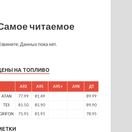
Самое читаемое
звините. Данных пока нет.
ЦЕНЫ НА ТОПЛИВО
A92
A95
A95+
A98
ДТ
ATAN
77.99
81.49
89.99
TES
81.50
85.90
89.90
GRIFON
75.95
81.95
78.95
МЕТКИ