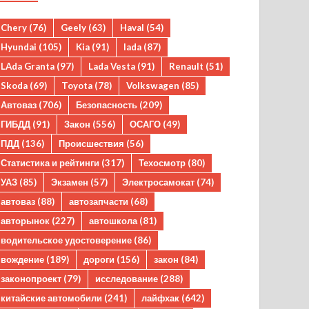
Chery
(76)
Geely
(63)
Haval
(54)
Hyundai
(105)
Kia
(91)
lada
(87)
LAda Granta
(97)
Lada Vesta
(91)
Renault
(51)
Skoda
(69)
Toyota
(78)
Volkswagen
(85)
Автоваз
(706)
Безопасность
(209)
ГИБДД
(91)
Закон
(556)
ОСАГО
(49)
ПДД
(136)
Происшествия
(56)
Статистика и рейтинги
(317)
Техосмотр
(80)
УАЗ
(85)
Экзамен
(57)
Электросамокат
(74)
автоваз
(88)
автозапчасти
(68)
авторынок
(227)
автошкола
(81)
водительское удостоверение
(86)
вождение
(189)
дороги
(156)
закон
(84)
законопроект
(79)
исследование
(288)
китайские автомобили
(241)
лайфхак
(642)