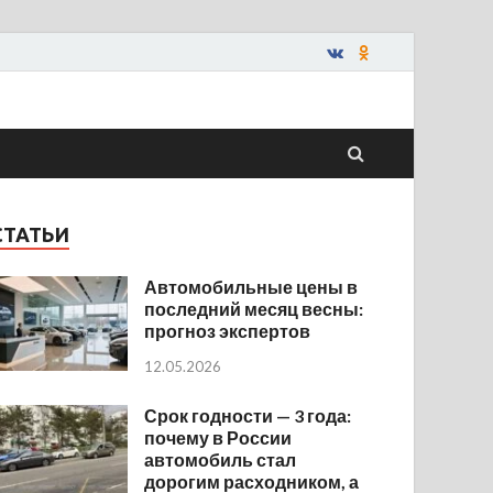
СТАТЬИ
Автомобильные цены в
последний месяц весны:
прогноз экспертов
12.05.2026
Срок годности — 3 года:
почему в России
автомобиль стал
дорогим расходником, а