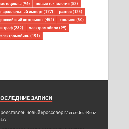
мотоциклы
(96)
новые технологии
(82)
параллельный импорт
(177)
разное
(125)
российский авторынок
(452)
топливо
(50)
штраф
(232)
электромобили
(99)
электромобиль
(151)
ПОСЛЕДНИЕ ЗАПИСИ
редставлен новый кроссовер Mercedes-Benz
GLA