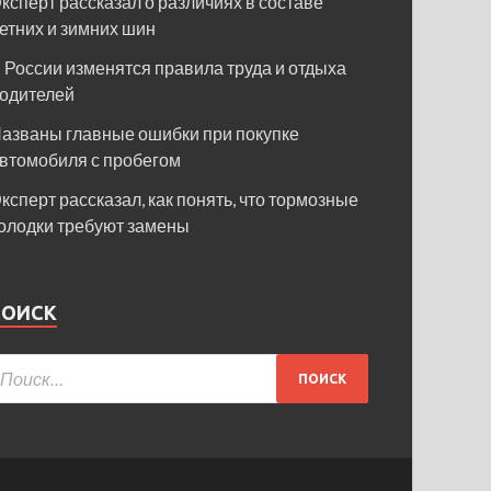
ксперт рассказал о различиях в составе
етних и зимних шин
 России изменятся правила труда и отдыха
одителей
азваны главные ошибки при покупке
втомобиля с пробегом
ксперт рассказал, как понять, что тормозные
олодки требуют замены
ПОИСК