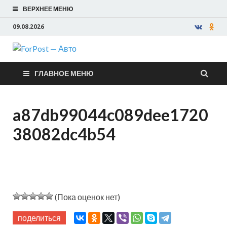
ВЕРХНЕЕ МЕНЮ
09.08.2026
ForPost —
ГЛАВНОЕ МЕНЮ
Авто
a87db99044c089dee1720
38082dc4b54
(Пока оценок нет)
поделиться