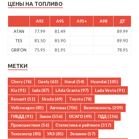
ЦЕНЫ НА ТОПЛИВО
A92
A95
A95+
A98
ДТ
ATAN
77.99
81.49
89.99
TES
81.50
85.90
89.90
GRIFON
75.95
81.95
78.95
МЕТКИ
Chery
(76)
Geely
(63)
Haval
(54)
Hyundai
(105)
Kia
(91)
lada
(87)
LAda Granta
(97)
Lada Vesta
(91)
Renault
(51)
Skoda
(69)
Toyota
(78)
Volkswagen
(85)
Автоваз
(706)
Безопасность
(209)
ГИБДД
(91)
Закон
(556)
ОСАГО
(49)
ПДД
(136)
Происшествия
(56)
Статистика и рейтинги
(317)
Техосмотр
(80)
УАЗ
(85)
Экзамен
(57)