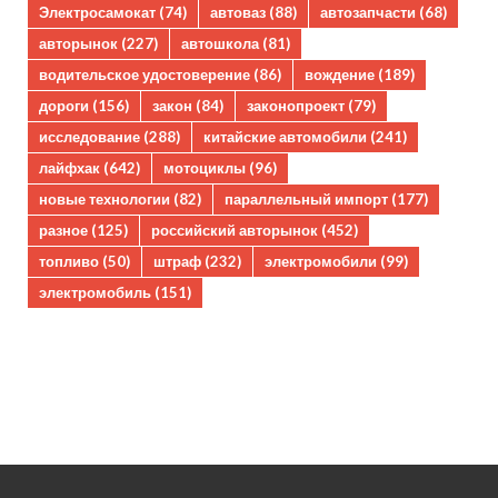
Электросамокат
(74)
автоваз
(88)
автозапчасти
(68)
авторынок
(227)
автошкола
(81)
водительское удостоверение
(86)
вождение
(189)
дороги
(156)
закон
(84)
законопроект
(79)
исследование
(288)
китайские автомобили
(241)
лайфхак
(642)
мотоциклы
(96)
новые технологии
(82)
параллельный импорт
(177)
разное
(125)
российский авторынок
(452)
топливо
(50)
штраф
(232)
электромобили
(99)
электромобиль
(151)