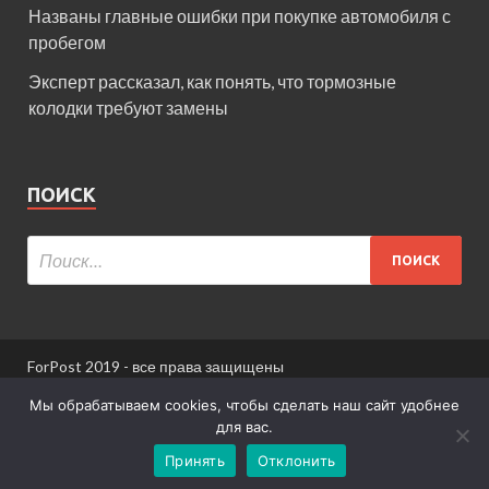
Названы главные ошибки при покупке автомобиля с
пробегом
Эксперт рассказал, как понять, что тормозные
колодки требуют замены
ПОИСК
ForPost 2019 - все права защищены
При использовании материалов сайта ссылка
Мы обрабатываем cookies, чтобы сделать наш сайт удобнее
обязательна.
для вас.
Принять
Отклонить
Информация для пользователей сайта