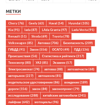
МЕТКИ
Chery
(76)
Geely
(63)
Haval
(54)
Hyundai
(105)
Kia
(91)
lada
(87)
LAda Granta
(97)
Lada Vesta
(91)
Renault
(51)
Skoda
(69)
Toyota
(78)
Volkswagen
(85)
Автоваз
(706)
Безопасность
(209)
ГИБДД
(91)
Закон
(556)
ОСАГО
(49)
ПДД
(136)
Происшествия
(56)
Статистика и рейтинги
(317)
Техосмотр
(80)
УАЗ
(85)
Экзамен
(57)
Электросамокат
(74)
автоваз
(88)
автозапчасти
(68)
авторынок
(227)
автошкола
(81)
водительское удостоверение
(86)
вождение
(189)
дороги
(156)
закон
(84)
законопроект
(79)
исследование
(288)
китайские автомобили
(241)
лайфхак
(642)
мотоциклы
(96)