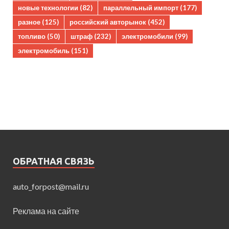
новые технологии
(82)
параллельный импорт
(177)
разное
(125)
российский авторынок
(452)
топливо
(50)
штраф
(232)
электромобили
(99)
электромобиль
(151)
ОБРАТНАЯ СВЯЗЬ
auto_forpost@mail.ru
Реклама на сайте