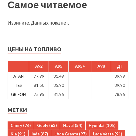
Самое читаемое
Извините. Данных пока нет.
ЦЕНЫ НА ТОПЛИВО
A92
A95
A95+
A98
ДТ
ATAN
77.99
81.49
89.99
TES
81.50
85.90
89.90
GRIFON
75.95
81.95
78.95
МЕТКИ
Chery
(76)
Geely
(63)
Haval
(54)
Hyundai
(105)
Kia
(91)
lada
(87)
LAda Granta
(97)
Lada Vesta
(91)