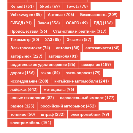
Renault
(51)
Skoda
(69)
Toyota
(78)
Volkswagen
(85)
Автоваз
(706)
Безопасность
(209)
ГИБДД
(91)
Закон
(556)
ОСАГО
(49)
ПДД
(136)
Происшествия
(56)
Статистика и рейтинги
(317)
Техосмотр
(80)
УАЗ
(85)
Экзамен
(57)
Электросамокат
(74)
автоваз
(88)
автозапчасти
(68)
авторынок
(227)
автошкола
(81)
водительское удостоверение
(86)
вождение
(189)
дороги
(156)
закон
(84)
законопроект
(79)
исследование
(288)
китайские автомобили
(241)
лайфхак
(642)
мотоциклы
(96)
новые технологии
(82)
параллельный импорт
(177)
разное
(125)
российский авторынок
(452)
топливо
(50)
штраф
(232)
электромобили
(99)
электромобиль
(151)