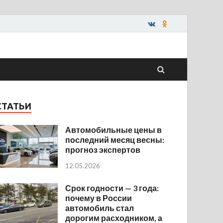
СТАТЬИ
Автомобильные цены в
последний месяц весны:
прогноз экспертов
12.05.2026
Срок годности — 3 года:
почему в России
автомобиль стал
дорогим расходником, а