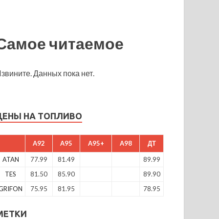
Самое читаемое
звините. Данных пока нет.
ЦЕНЫ НА ТОПЛИВО
A92
A95
A95+
A98
ДТ
ATAN
77.99
81.49
89.99
TES
81.50
85.90
89.90
GRIFON
75.95
81.95
78.95
МЕТКИ