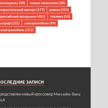
мотоциклы
(96)
новые технологии
(82)
параллельный импорт
(177)
разное
(125)
российский авторынок
(452)
топливо
(50)
штраф
(232)
электромобили
(99)
электромобиль
(151)
ПОСЛЕДНИЕ ЗАПИСИ
редставлен новый кроссовер Mercedes-Benz
GLA