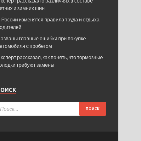
ксперт рассказал о различиях в составе
етних и зимних шин
 России изменятся правила труда и отдыха
одителей
азваны главные ошибки при покупке
втомобиля с пробегом
ксперт рассказал, как понять, что тормозные
олодки требуют замены
ПОИСК