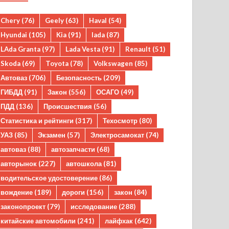
Chery
(76)
Geely
(63)
Haval
(54)
Hyundai
(105)
Kia
(91)
lada
(87)
LAda Granta
(97)
Lada Vesta
(91)
Renault
(51)
Skoda
(69)
Toyota
(78)
Volkswagen
(85)
Автоваз
(706)
Безопасность
(209)
ГИБДД
(91)
Закон
(556)
ОСАГО
(49)
ПДД
(136)
Происшествия
(56)
Статистика и рейтинги
(317)
Техосмотр
(80)
УАЗ
(85)
Экзамен
(57)
Электросамокат
(74)
автоваз
(88)
автозапчасти
(68)
авторынок
(227)
автошкола
(81)
водительское удостоверение
(86)
вождение
(189)
дороги
(156)
закон
(84)
законопроект
(79)
исследование
(288)
китайские автомобили
(241)
лайфхак
(642)