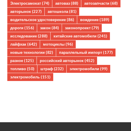
Электросамокат
(74)
автоваз
(88)
автозапчасти
(68)
авторынок
(227)
автошкола
(81)
водительское удостоверение
(86)
вождение
(189)
дороги
(156)
закон
(84)
законопроект
(79)
исследование
(288)
китайские автомобили
(241)
лайфхак
(642)
мотоциклы
(96)
новые технологии
(82)
параллельный импорт
(177)
разное
(125)
российский авторынок
(452)
топливо
(50)
штраф
(232)
электромобили
(99)
электромобиль
(151)