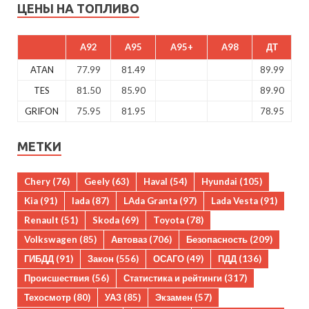
ЦЕНЫ НА ТОПЛИВО
A92
A95
A95+
A98
ДТ
ATAN
77.99
81.49
89.99
TES
81.50
85.90
89.90
GRIFON
75.95
81.95
78.95
МЕТКИ
Chery
(76)
Geely
(63)
Haval
(54)
Hyundai
(105)
Kia
(91)
lada
(87)
LAda Granta
(97)
Lada Vesta
(91)
Renault
(51)
Skoda
(69)
Toyota
(78)
Volkswagen
(85)
Автоваз
(706)
Безопасность
(209)
ГИБДД
(91)
Закон
(556)
ОСАГО
(49)
ПДД
(136)
Происшествия
(56)
Статистика и рейтинги
(317)
Техосмотр
(80)
УАЗ
(85)
Экзамен
(57)