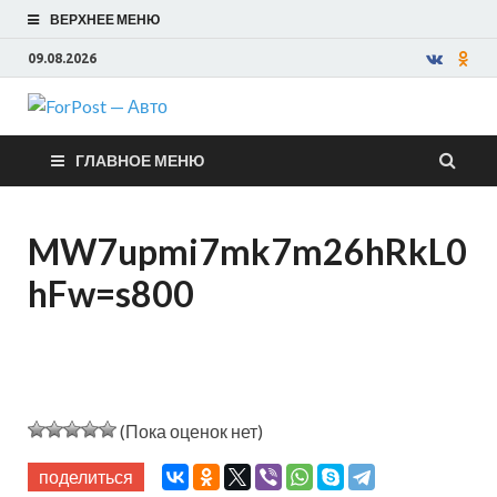
ВЕРХНЕЕ МЕНЮ
09.08.2026
ForPost —
ГЛАВНОЕ МЕНЮ
Авто
MW7upmi7mk7m26hRkL0
hFw=s800
(Пока оценок нет)
поделиться