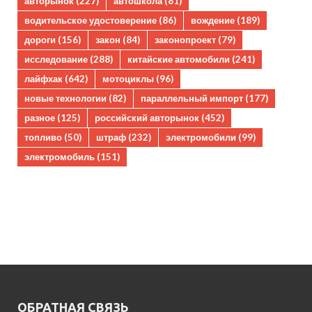
авторынок
(227)
автошкола
(81)
водительское удостоверение
(86)
вождение
(189)
дороги
(156)
закон
(84)
законопроект
(79)
исследование
(288)
китайские автомобили
(241)
лайфхак
(642)
мотоциклы
(96)
новые технологии
(82)
параллельный импорт
(177)
разное
(125)
российский авторынок
(452)
топливо
(50)
штраф
(232)
электромобили
(99)
электромобиль
(151)
ОБРАТНАЯ СВЯЗЬ