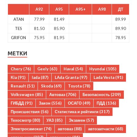
A92
A95
A95+
A98
ДТ
ATAN
77.99
81.49
89.99
TES
81.50
85.90
89.90
GRIFON
75.95
81.95
78.95
МЕТКИ
Chery
(76)
Geely
(63)
Haval
(54)
Hyundai
(105)
Kia
(91)
lada
(87)
LAda Granta
(97)
Lada Vesta
(91)
Renault
(51)
Skoda
(69)
Toyota
(78)
Volkswagen
(85)
Автоваз
(706)
Безопасность
(209)
ГИБДД
(91)
Закон
(556)
ОСАГО
(49)
ПДД
(136)
Происшествия
(56)
Статистика и рейтинги
(317)
Техосмотр
(80)
УАЗ
(85)
Экзамен
(57)
Электросамокат
(74)
автоваз
(88)
автозапчасти
(68)