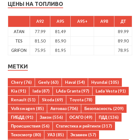
ЦЕНЫ НА ТОПЛИВО
A92
A95
A95+
A98
ДТ
ATAN
77.99
81.49
89.99
TES
81.50
85.90
89.90
GRIFON
75.95
81.95
78.95
МЕТКИ
Chery
(76)
Geely
(63)
Haval
(54)
Hyundai
(105)
Kia
(91)
lada
(87)
LAda Granta
(97)
Lada Vesta
(91)
Renault
(51)
Skoda
(69)
Toyota
(78)
Volkswagen
(85)
Автоваз
(706)
Безопасность
(209)
ГИБДД
(91)
Закон
(556)
ОСАГО
(49)
ПДД
(136)
Происшествия
(56)
Статистика и рейтинги
(317)
Техосмотр
(80)
УАЗ
(85)
Экзамен
(57)