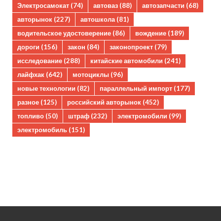
Электросамокат
(74)
автоваз
(88)
автозапчасти
(68)
авторынок
(227)
автошкола
(81)
водительское удостоверение
(86)
вождение
(189)
дороги
(156)
закон
(84)
законопроект
(79)
исследование
(288)
китайские автомобили
(241)
лайфхак
(642)
мотоциклы
(96)
новые технологии
(82)
параллельный импорт
(177)
разное
(125)
российский авторынок
(452)
топливо
(50)
штраф
(232)
электромобили
(99)
электромобиль
(151)