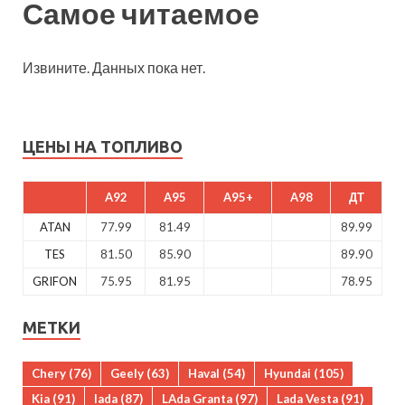
Самое читаемое
Извините. Данных пока нет.
ЦЕНЫ НА ТОПЛИВО
A92
A95
A95+
A98
ДТ
ATAN
77.99
81.49
89.99
TES
81.50
85.90
89.90
GRIFON
75.95
81.95
78.95
МЕТКИ
Chery
(76)
Geely
(63)
Haval
(54)
Hyundai
(105)
Kia
(91)
lada
(87)
LAda Granta
(97)
Lada Vesta
(91)