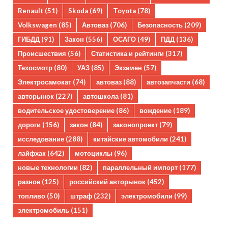
Renault
(51)
Skoda
(69)
Toyota
(78)
Volkswagen
(85)
Автоваз
(706)
Безопасность
(209)
ГИБДД
(91)
Закон
(556)
ОСАГО
(49)
ПДД
(136)
Происшествия
(56)
Статистика и рейтинги
(317)
Техосмотр
(80)
УАЗ
(85)
Экзамен
(57)
Электросамокат
(74)
автоваз
(88)
автозапчасти
(68)
авторынок
(227)
автошкола
(81)
водительское удостоверение
(86)
вождение
(189)
дороги
(156)
закон
(84)
законопроект
(79)
исследование
(288)
китайские автомобили
(241)
лайфхак
(642)
мотоциклы
(96)
новые технологии
(82)
параллельный импорт
(177)
разное
(125)
российский авторынок
(452)
топливо
(50)
штраф
(232)
электромобили
(99)
электромобиль
(151)