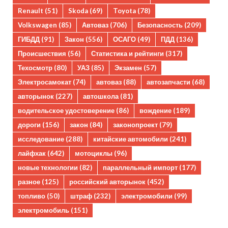
Renault
(51)
Skoda
(69)
Toyota
(78)
Volkswagen
(85)
Автоваз
(706)
Безопасность
(209)
ГИБДД
(91)
Закон
(556)
ОСАГО
(49)
ПДД
(136)
Происшествия
(56)
Статистика и рейтинги
(317)
Техосмотр
(80)
УАЗ
(85)
Экзамен
(57)
Электросамокат
(74)
автоваз
(88)
автозапчасти
(68)
авторынок
(227)
автошкола
(81)
водительское удостоверение
(86)
вождение
(189)
дороги
(156)
закон
(84)
законопроект
(79)
исследование
(288)
китайские автомобили
(241)
лайфхак
(642)
мотоциклы
(96)
новые технологии
(82)
параллельный импорт
(177)
разное
(125)
российский авторынок
(452)
топливо
(50)
штраф
(232)
электромобили
(99)
электромобиль
(151)