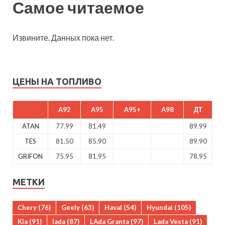
Самое читаемое
Извините. Данных пока нет.
ЦЕНЫ НА ТОПЛИВО
A92
A95
A95+
A98
ДТ
ATAN
77.99
81.49
89.99
TES
81.50
85.90
89.90
GRIFON
75.95
81.95
78.95
МЕТКИ
Chery
(76)
Geely
(63)
Haval
(54)
Hyundai
(105)
Kia
(91)
lada
(87)
LAda Granta
(97)
Lada Vesta
(91)